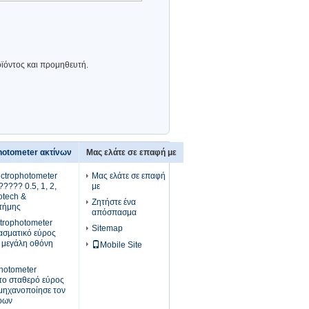
οϊόντος και προμηθευτή.
hotometer ακτίνων
Μας ελάτε σε επαφή με
ctrophotometer
Μας ελάτε σε επαφή
???? 0.5, 1, 2,
με
otech &
Ζητήστε ένα
στήμης
απόσπασμα
trophotometer
Sitemap
φασματικό εύρος
 μεγάλη οθόνη
Mobile Site
hotometer
 το σταθερό εύρος
μηχανοποίησε τον
ρων