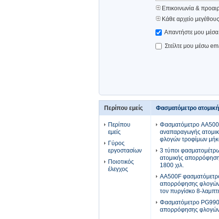
Επικοινωνία & προαιρ
Κάθε αρχείο μεγέθου
Απαντήστε μου μέσα 
Στείλτε μου μέσω em
Περίπου εμείς
Φασματόμετρο ατομικ
Περίπου
Φασματόμετρο AA500F
εμείς
αναπαραγωγής ατομι
φλογών τροφίμων μήκ
Γύρος
εργοστασίων
3 τύποι φασματομέτρω
ατομικής απορρόφηση
Ποιοτικός
1800 χιλ.
έλεγχος
AA500F φασματόμετρ
απορρόφησης φλογών
τον πυργίσκο 8-λαμπ
Φασματόμετρο PG990
απορρόφησης φλογών