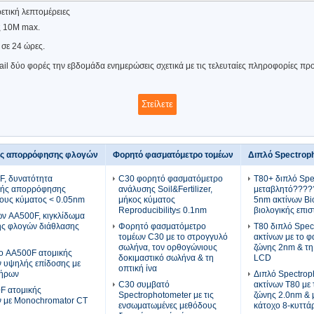
ετική λεπτομέρειες
ς 10M max.
σε 24 ώρες.
ail δύο φορές την εβδομάδα ενημερώσεις σχετικά με τις τελευταίες πληροφορίες πρ
ής απορρόφησης φλογών
Φορητό φασματόμετρο τομέων
Διπλό Spectrop
, δυνατότητα
C30 φορητό φασματόμετρο
T80+ διπλό Spe
κής απορρόφησης
ανάλυσης Soil&Fertilizer,
μεταβλητό?????
ους κύματος < 0.05nm
μήκος κύματος
5nm ακτίνων Bi
Reproducibility≤ 0.1nm
βιολογικής επι
ν AA500F, κιγκλίδωμα
ς φλογών διάθλασης
Φορητό φασματόμετρο
T80 διπλό Spec
τομέων C30 με το στρογγυλό
ακτίνων με το 
σωλήνα, τον ορθογώνιους
ζώνης 2nm & τη
ο AA500F ατομικής
δοκιμαστικό σωλήνα & τη
LCD
 υψηλής επίδοσης με
οπτική ίνα
τήρων
Διπλό Spectrop
C30 συμβατό
ακτίνων T80 με
F ατομικής
Spectrophotometer με τις
ζώνης 2.0nm & 
 με Monochromator CT
ενσωματωμένες μεθόδους
κάτοχο 8-κυττά