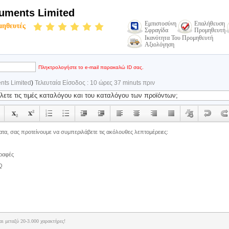
ruments Limited
Εμπιστοσύνη
Επαλήθευση
μηθευτές
Σφραγίδα
Προμηθευτή
Ικανότητα Του Προμηθευτή
Αξιολόγηση
Πληκτρολογήστε το e-mail παρακαλώ ID σας.
nts Limited
)
Τελευταία Είσοδος : 10 ώρες 37 minuts πριν
αι μεταξύ 20-3.000 χαρακτήρες!