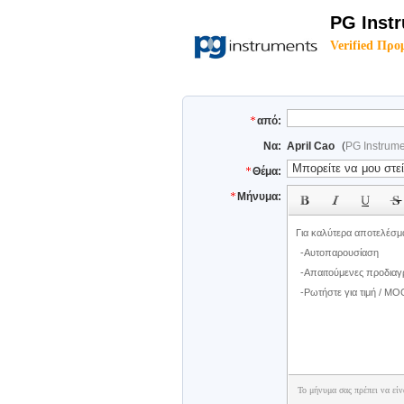
PG Inst
Verified Προ
από:
Να:
April Cao
(
PG Instrume
Θέμα:
Μήνυμα:
Το μήνυμα σας πρέπει να είν