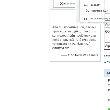
Λε
Από την προοπτική μου, η έννοια
Θό
προϊόντων, το σχέδιο, η ποιότητα
και η υποστήριξη προϊόντων είναι
πολύ σημαντικές. Από όλες αυτές
τις απόψεις το PG είναι πολύ
Λιμ
εντυπωσιακό.
ετι
—— Ο Δρ Peter W. Kesners
διπλ
Στ
P
Υ
C
Τ
Φ