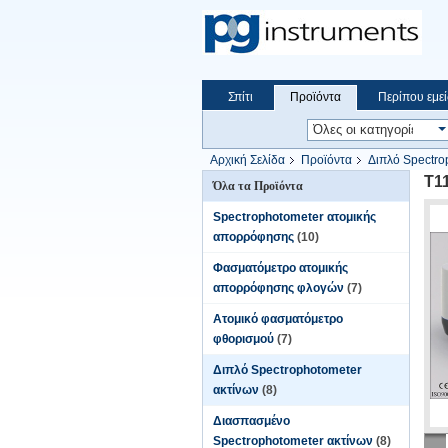
Σπίτι
Προϊόντα
Περίπου εμεί
Αρχική Σελίδα
Προϊόντα
Διπλό Spectro
T1
Όλα τα Προϊόντα
Spectrophotometer ατομικής
απορρόφησης
(10)
Φασματόμετρο ατομικής
απορρόφησης φλογών
(7)
Ατομικό φασματόμετρο
φθορισμού
(7)
Διπλό Spectrophotometer
ακτίνων
(8)
Διασπασμένο
Spectrophotometer ακτίνων
(8)