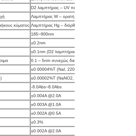
D2 λαμπτήρας – UV περιοχή
οχή
Λαμπτήρας W – ορατή περιοχή
μήκους κύματος
Λαμπτήρας Hg – διόρθωση μήκους κύματος
185~900nm
±0.2nm
≤0.1nm (D2 λαμπτήρας)
σιμα
0.1 – 5nm συνεχώς διευθετήσιμα
≤0.00004%T (NaI, 220 NM)
)
≤0.00002%T (NaNO2, 360 NM)
-8.0Abs~8.0Abs
±0.004A @2.0A
±0.003A @1.0A
±0.002A @0.5A
±0.3%
≤0.002A @2.0A