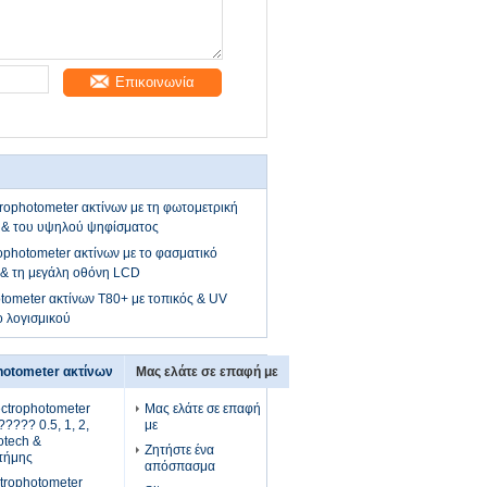
Επικοινωνία
rophotometer ακτίνων με τη φωτομετρική
s & του υψηλού ψηφίσματος
ophotometer ακτίνων με το φασματικό
 & τη μεγάλη οθόνη LCD
tometer ακτίνων T80+ με τοπικός & UV
ο λογισμικού
hotometer ακτίνων
Μας ελάτε σε επαφή με
ctrophotometer
Μας ελάτε σε επαφή
???? 0.5, 1, 2,
με
otech &
Ζητήστε ένα
στήμης
απόσπασμα
trophotometer