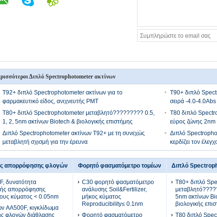
ρισσότεροι Διπλό Spectrophotometer ακτίνων
T92+ διπλό Spectrophotometer ακτίνων για το
T90+ διπλό Spect
φαρμακευτικό είδος, ανιχνευτής PMT
σειρά -4.0-4.0Ab
T80+ διπλό Spectrophotometer μεταβλητό????????? 0.5,
T80 διπλό Spectr
1, 2, 5nm ακτίνων Biotech & βιολογικής επιστήμης
εύρος ζώνης 2nm
Διπλό Spectrophotometer ακτίνων T92+ με τη συνεχώς
Διπλό Spectropho
μεταβλητή σχισμή για την έρευνα
κερδίζει τον έλεγχ
ής απορρόφησης φλογών
Φορητό φασματόμετρο τομέων
Διπλό Spectrop
, δυνατότητα
C30 φορητό φασματόμετρο
T80+ διπλό Spe
κής απορρόφησης
ανάλυσης Soil&Fertilizer,
μεταβλητό?????
ους κύματος < 0.05nm
μήκος κύματος
5nm ακτίνων Bi
Reproducibility≤ 0.1nm
βιολογικής επι
ν AA500F, κιγκλίδωμα
ς φλογών διάθλασης
Φορητό φασματόμετρο
T80 διπλό Spec