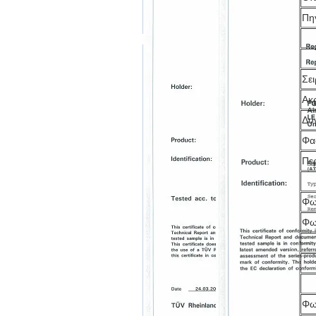
Πη
Σε
Ακ
Δυ
Φα
Πε
Φω
Φω
Φω