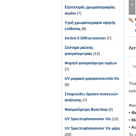
Εξοπλισμός χρωματογραφίας
αερίου
(7)
Υγρή χρωματογραφία υψηλής
επίδοσης
(8)
Ακτίνα X Diffractometer
(7)
Λε
Σύστημα μαζικής
φασματομετρίας
(12)
Φορητό φασματόμετρο τομέων
Υ
(7)
UV μοριακή φασματοσκοπία Vis
The
(8)
καλ
Στοιχειώδες όργανο συσκευών
ανάλυσης
(7)
Φασ
Φασματόμετρο Benchtop
(5)
• Φ
UV Spectrophotometer Vis
(12)
• Μ
• Α
UV Spectrophotometer Vis μέρη
Το 
(28)