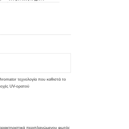
romator τεχνολογία που καθιστά το
ιοχές UV-ορατού
 χαρακτηριστικά περιπλανώμενου φωτός