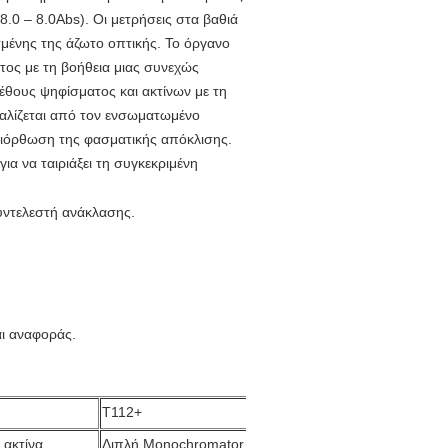
 8.0 – 8.0Abs). Οι μετρήσεις στα βαθιά
μένης της άζωτο οπτικής.
Το όργανο
τος με τη βοήθεια μιας συνεχώς
έθους ψηφίσματος και ακτίνων με τη
αλίζεται από τον
ενσωματωμένο
ιόρθωση της φασματικής απόκλισης.
για
να ταιριάξει τη συγκεκριμένη
υντελεστή ανάκλασης.
ι
αναφοράς.
T112+
 ακτίνα
Διπλή Monochromator διπλή ακτίνα