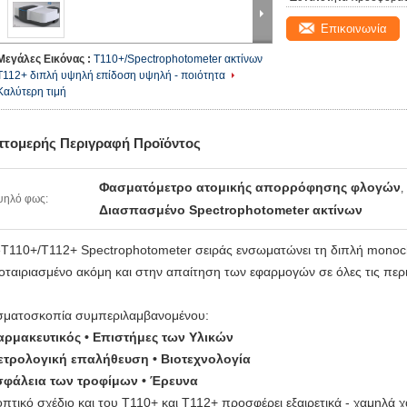
Επικοινωνία
Μεγάλες Εικόνας :
T110+/Spectrophotometer ακτίνων
T112+ διπλή υψηλή επίδοση υψηλή - ποιότητα
Καλύτερη τιμή
πτομερής Περιγραφή Προϊόντος
Φασματόμετρο ατομικής απορρόφησης φλογών
,
ψηλό φως:
Διασπασμένο Spectrophotometer ακτίνων
T110+/T112+ Spectrophotometer σειράς ενσωματώνει τη διπλή monoch
οταιριασμένο ακόμη και στην απαίτηση των εφαρμογών σε όλες τις περ
ματοσκοπία συμπεριλαμβανομένου:
αρμακευτικός • Επιστήμες των Υλικών
ετρολογική επαλήθευση • Βιοτεχνολογία
σφάλεια των τροφίμων • Έρευνα
οπτικό σχέδιο και του T110+ και T112+ προσφέρει
εξαιρετικά - χαμηλά