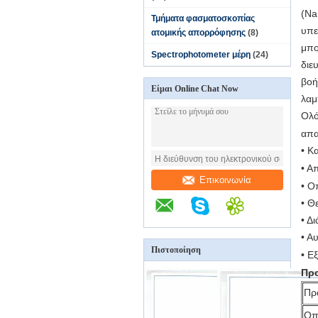
(
Na
Τμήματα φασματοσκοπίας
υπε
ατομικής απορρόφησης
(8)
μπο
Spectrophotometer μέρη
(24)
διε
βοή
Είμαι Online Chat Now
λαμ
Ολό
απα
• Κ
• Α
Επικοινωνία
• Ο
• Θ
• Δ
• Α
Πιστοποίηση
• Ε
Προ
Πρ
Οπ