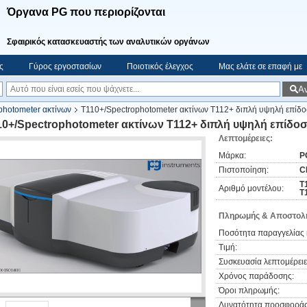
Όργανα PG που περιορίζονται
Σφαιρικός κατασκευαστής των αναλυτικών οργάνων
ς
Γύρος εργοστασίων
Ποιοτικός έλεγχος
Μας ελάτε σε επαφή με
Α
photometer ακτίνων
T110+/Spectrophotometer ακτίνων T112+ διπλή υψηλή επίδο
10+/Spectrophotometer ακτίνων T112+ διπλή υψηλή επίδοσ
Λεπτομέρειες:
Μάρκα:
P
Πιστοποίηση:
C
T
Αριθμό μοντέλου:
T
Πληρωμής & Αποστολή
Ποσότητα παραγγελίας 
Τιμή:
Συσκευασία λεπτομέρειε
Χρόνος παράδοσης:
Όροι πληρωμής:
Δυνατότητα προσφοράς