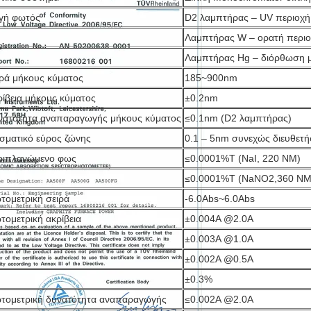
γή φωτός
D2 λαμπτήρας – UV περιοχή
Λαμπτήρας W – ορατή περι
Λαμπτήρας Hg – διόρθωση 
ιρά μήκους κύματος
185~900nm
ρίβεια μήκους κύματος
±0.2nm
νατότητα αναπαραγωγής μήκους κύματος
≤0.1nm (D2 λαμπτήρας)
σματικό εύρος ζώνης
0.1 – 5nm συνεχώς διευθετή
ριπλανώμενο φως
≤0.0001%T (NaI, 220 NM)
≤0.0001%T (NaNO2,360 NM
τομετρική σειρά
-6.0Abs~6.0Abs
τομετρική ακρίβεια
±0.004A @2.0A
±0.003A @1.0A
±0.002A @0.5A
±0.3%
τομετρική δυνατότητα αναπαραγωγής
≤0.002A @2.0A