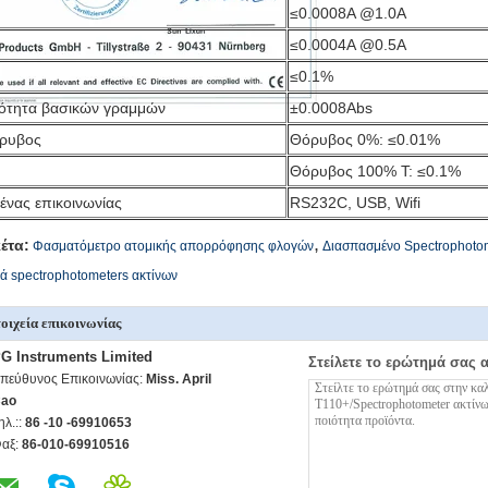
≤0.0008A @1.0A
≤0.0004A @0.5A
≤0.1%
ιότητα βασικών γραμμών
±0.0008Abs
ρυβος
Θόρυβος 0%: ≤0.01% 
Θόρυβος 100% Τ: ≤0.1% 
ένας επικοινωνίας
RS232C, USB, Wifi
,
κέτα:
Φασματόμετρο ατομικής απορρόφησης φλογών
Διασπασμένο Spectrophotom
ά spectrophotometers ακτίνων
οιχεία επικοινωνίας
G Instruments Limited
Στείλετε το ερώτημά σας 
πεύθυνος Επικοινωνίας:
Miss. April
ao
ηλ.::
86 -10 -69910653
αξ:
86-010-69910516