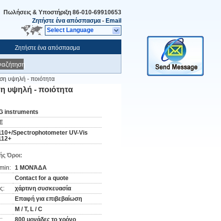
Πωλήσεις & Υποστήριξη
86-010-69910653
Ζητήστε ένα απόσπασμα
-
Email
Select Language
Ζητήστε ένα απόσπασμα
ναζήτηση
ση υψηλή - ποιότητα
η υψηλή - ποιότητα
G instruments
E
110+/Spectrophotometer UV-Vis
112+
ς Όροι:
min:
1 ΜΟΝΆΔΑ
Contact for a quote
ς:
χάρτινη συσκευασία
Επαφή για επιβεβαίωση
Μ / Τ, L / C
:
800 μονάδες το χρόνο