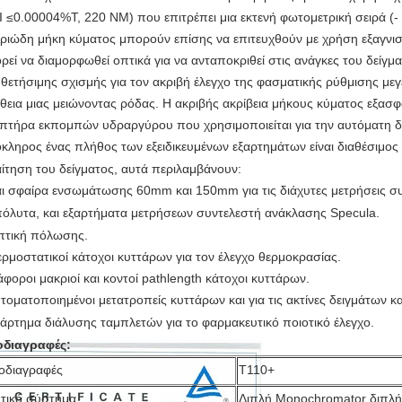
I ≤0.00004%T, 220 NM) που επιτρέπει μια εκτενή φωτομετρική
σειρά (-
ριώδη
μήκη κύματος μπορούν επίσης να επιτευχθούν με χρήση
εξαγνισ
ρεί να διαμορφωθεί οπτικά για να ανταποκριθεί στις
ανάγκες του δείγμα
υθετήσιμης
σχισμής για τον ακριβή έλεγχο της φασματικής ρύθμισης
μεγ
θεια μιας μειώνοντας ρόδας.
Η ακριβής ακρίβεια μήκους κύματος εξασφ
πτήρα εκπομπών υδραργύρου που χρησιμοποιείται για την αυτόματη
δ
κληρος ένας πλήθος των εξειδικευμένων εξαρτημάτων είναι διαθέσιμος 
ίτηση του δείγματος, αυτά περιλαμβάνουν:
αι σφαίρα ενσωμάτωσης 60mm και 150mm για τις
διάχυτες μετρήσεις σ
πόλυτα, και
εξαρτήματα μετρήσεων συντελεστή ανάκλασης Specula.
πτική πόλωσης.
ερμοστατικοί κάτοχοι κυττάρων για τον έλεγχο θερμοκρασίας.
ιάφοροι μακριοί και κοντοί pathlength κάτοχοι κυττάρων.
υτοματοποιημένοι μετατροπείς κυττάρων και για τις ακτίνες δειγμάτων κα
ξάρτημα διάλυσης ταμπλετών για το φαρμακευτικό
ποιοτικό έλεγχο.
διαγραφές:
οδιαγραφές
T110+
τικό σύστημα
Διπλή Monochromator διπλή