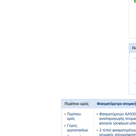
Πε
Περίπου εμείς
Φασματόμετρο ατομικ
Περίπου
Φασματόμετρο AA500F
εμείς
αναπαραγωγής ατομι
φλογών τροφίμων μήκ
Γύρος
εργοστασίων
3 τύποι φασματομέτρω
ατομικής απορρόφηση