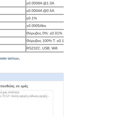
≤0.0008A @1.0A
≤0.0004A @0.5A
≤0.1%
±0.0005Abs
Θόρυβος 0%: ≤0.01% 
Θόρυβος 100% Τ: ≤0.1% 
RS232C, USB, Wifi
,
eter ακτίνων
απευθείας σε εμάς