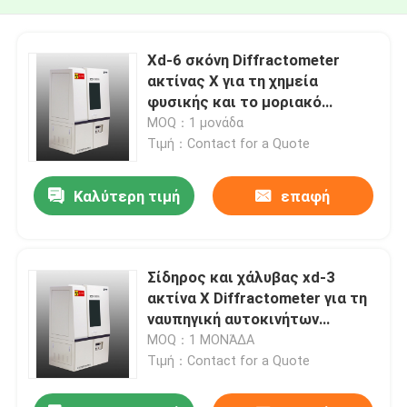
Xd-6 σκόνη Diffractometer
ακτίνας X για τη χημεία
φυσικής και το μοριακό
κόσκινο
MOQ：1 μονάδα
Τιμή：Contact for a Quote
Καλύτερη τιμή
επαφή
Σίδηρος και χάλυβας xd-3
ακτίνα X Diffractometer για τη
ναυπηγική αυτοκινήτων
μηχανημάτων
MOQ：1 ΜΟΝΆΔΑ
Τιμή：Contact for a Quote