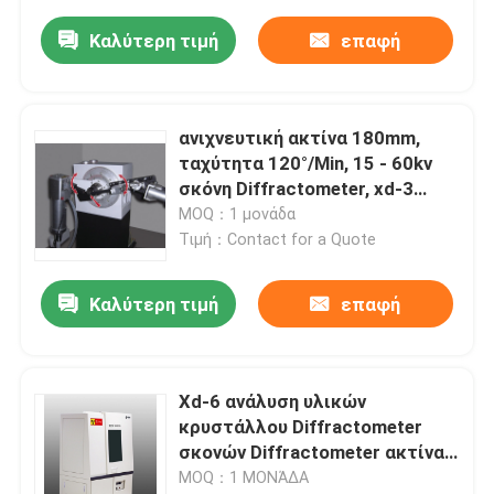
Καλύτερη τιμή
επαφή
ανιχνευτική ακτίνα 180mm,
ταχύτητα 120°/Min, 15 - 60kv
σκόνη Diffractometer, xd-3
ακτίνας X
MOQ：1 μονάδα
Τιμή：Contact for a Quote
Καλύτερη τιμή
επαφή
Xd-6 ανάλυση υλικών
κρυστάλλου Diffractometer
σκονών Diffractometer ακτίνας
X
MOQ：1 ΜΟΝΆΔΑ