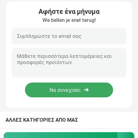
Αφήστε ένα μήνυμα
Προϊόντα
We bellen je snel terug!
Spectrophotometer ατομικής απορρόφησης
Φασματόμετρο ατομικής απορρόφησης φλογών
Ατομικό φασματόμετρο φθορισμού
Διπλό Spectrophotometer ακτίνων
Διασπασμένο Spectrophotometer ακτίνων
ΑΛΛΕΣ ΚΑΤΗΓΟΡΙΕΣ ΑΠΟ ΜΑΣ
Εξοπλισμός χρωματογραφίας αερίου