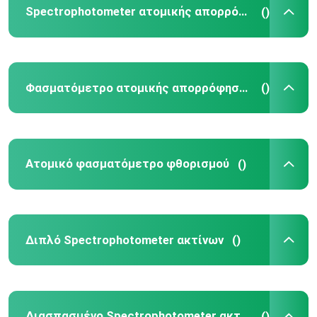
Spectrophotometer ατομικής απορρόφησης
()
Υγρή χρωματογραφία υψηλής επίδοσης
Ακτίνα X Diffractometer
Φασματόμετρο ατομικής απορρόφησης φλογών
()
Σύστημα μαζικής φασματομετρίας
Ατομικό φασματόμετρο φθορισμού
()
Φορητό φασματόμετρο τομέων
UV μοριακή φασματοσκοπία Vis
Διπλό Spectrophotometer ακτίνων
()
Στοιχειώδες όργανο συσκευών ανάλυσης
Φασματόμετρο Benchtop
Διασπασμένο Spectrophotometer ακτίνων
()