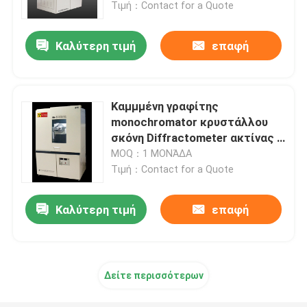
Τιμή：Contact for a Quote
Καλύτερη τιμή
επαφή
Καμμμένη γραφίτης
monochromator κρυστάλλου
σκόνη Diffractometer ακτίνας X
για τα φαρμακευτικά είδη
MOQ：1 ΜΟΝΆΔΑ
Τιμή：Contact for a Quote
Καλύτερη τιμή
επαφή
Σπίτι
Σχετικά με εμάς
Δείτε περισσότερων
Επαφές