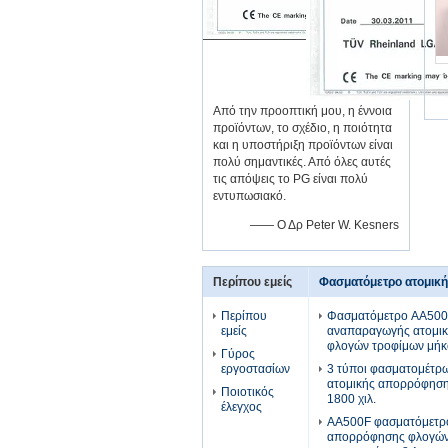
Από την προοπτική μου, η έννοια
προϊόντων, το σχέδιο, η ποιότητα
και η υποστήριξη προϊόντων είναι
πολύ σημαντικές. Από όλες αυτές
τις απόψεις το PG είναι πολύ
εντυπωσιακό.
—— Ο Δρ Peter W. Kesners
Περίπου εμείς
Φασματόμετρο ατομικ
Περίπου
Φασματόμετρο AA500F
εμείς
αναπαραγωγής ατομι
φλογών τροφίμων μήκ
Γύρος
εργοστασίων
3 τύποι φασματομέτρω
ατομικής απορρόφηση
Ποιοτικός
1800 χιλ.
έλεγχος
AA500F φασματόμετρ
απορρόφησης φλογών