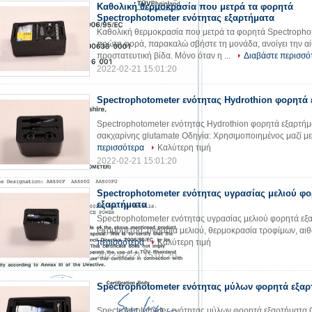
Καθολική θερμοκρασία που μετρά τα φορητά
Spectrophotometer ενότητας εξαρτήματα
Καθολική θερμοκρασία που μετρά τα φορητά Spectrophot
πρώτη φορά, παρακαλώ σβήστε τη μονάδα, ανοίγει την α
προστατευτική βίδα. Μόνο όταν η ...
Διαβάστε περισσό
2022-02-21 15:01:20
Spectrophotometer ενότητας Hydrothion φορητά
Spectrophotometer ενότητας Hydrothion φορητά εξαρτήμ
σακχαρίνης glutamate Οδηγία: Χρησιμοποιημένος μαζί με 
περισσότερα
Καλύτερη τιμή
2022-02-21 15:01:20
Spectrophotometer ενότητας υγρασίας μελιού φ
εξαρτήματα
Spectrophotometer ενότητας υγρασίας μελιού φορητά εξα
Θερμόμετρο: υγρασία μελιού, θερμοκρασία τροφίμων, αιθ
περισσότερα
Καλύτερη τιμή
2022-02-21 15:01:20
Spectrophotometer ενότητας μύλων φορητά εξαρ
Spectrophotometer ενότητας μύλων φορητά εξαρτήματα Ο