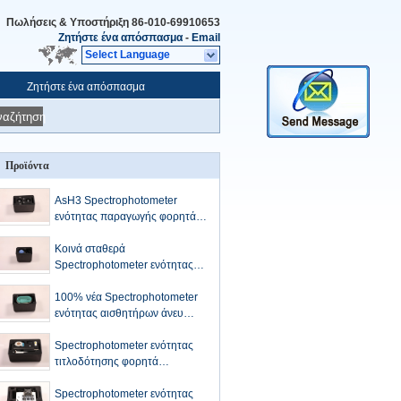
Πωλήσεις & Υποστήριξη
86-010-69910653
Ζητήστε ένα απόσπασμα
-
Email
Select Language
Ζητήστε ένα απόσπασμα
ναζήτηση
Προϊόντα
AsH3 Spectrophotometer
ενότητας παραγωγής φορητά
εξαρτήματα
Κοινά σταθερά
Spectrophotometer ενότητας
δίνης συχνότητας φορητά
φορητά εξαρτήματα
100% νέα Spectrophotometer
ενότητας αισθητήρων άνευ
ραφής ράβοντας υπερηχητικά
φορητά εξαρτήματα
Spectrophotometer ενότητας
τιτλοδότησης φορητά
εξαρτήματα
Spectrophotometer ενότητας