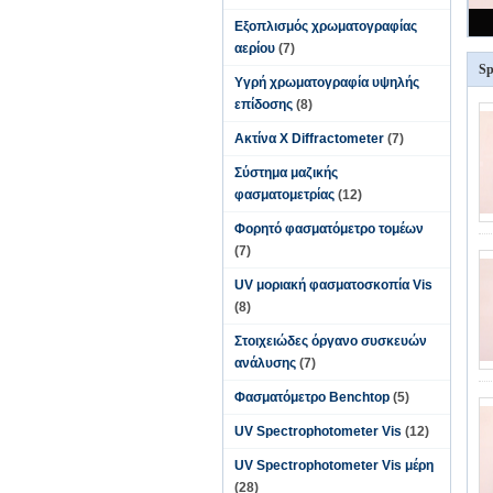
Εξοπλισμός χρωματογραφίας
αερίου
(7)
Sp
Υγρή χρωματογραφία υψηλής
επίδοσης
(8)
Ακτίνα X Diffractometer
(7)
Σύστημα μαζικής
φασματομετρίας
(12)
Φορητό φασματόμετρο τομέων
(7)
UV μοριακή φασματοσκοπία Vis
(8)
Στοιχειώδες όργανο συσκευών
ανάλυσης
(7)
Φασματόμετρο Benchtop
(5)
UV Spectrophotometer Vis
(12)
UV Spectrophotometer Vis μέρη
(28)