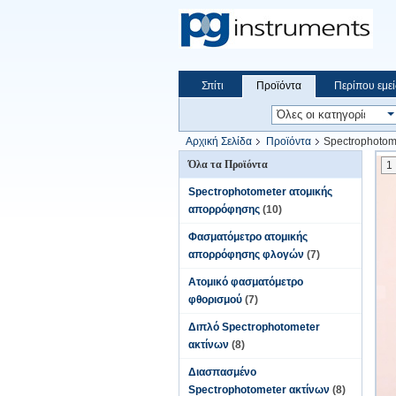
Σπίτι
Προϊόντα
Περίπου εμεί
Αρχική Σελίδα
Προϊόντα
Spectrophotom
Όλα τα Προϊόντα
1
Spectrophotometer ατομικής
απορρόφησης
(10)
Φασματόμετρο ατομικής
απορρόφησης φλογών
(7)
Ατομικό φασματόμετρο
φθορισμού
(7)
Διπλό Spectrophotometer
ακτίνων
(8)
Διασπασμένο
Spectrophotometer ακτίνων
(8)