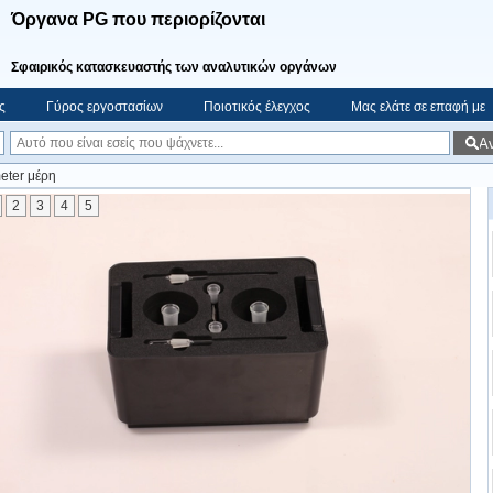
Όργανα PG που περιορίζονται
Σφαιρικός κατασκευαστής των αναλυτικών οργάνων
ς
Γύρος εργοστασίων
Ποιοτικός έλεγχος
Μας ελάτε σε επαφή με
Α
eter μέρη
2
3
4
5