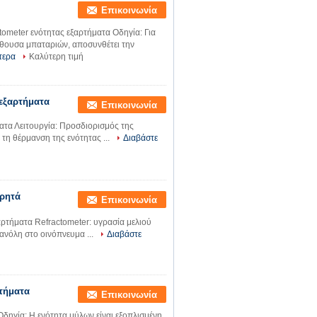
Επικοινωνία
ometer ενότητας εξαρτήματα Οδηγία: Για
ίθουσα μπαταριών, αποσυνθέτει την
τερα
Καλύτερη τιμή
 εξαρτήματα
Επικοινωνία
ατα Λειτουργία: Προσδιορισμός της
τη θέρμανση της ενότητας ...
Διαβάστε
ορητά
Επικοινωνία
ρτήματα Refractometer: υγρασία μελιού
ανόλη στο οινόπνευμα ...
Διαβάστε
τήματα
Επικοινωνία
δηγία: Η ενότητα μύλων είναι εξοπλισμένη