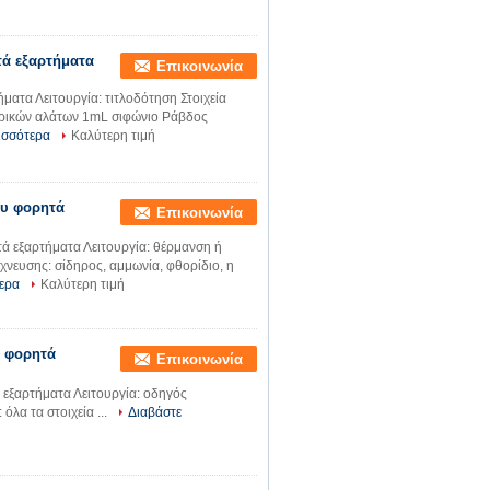
τά εξαρτήματα
Επικοινωνία
ματα Λειτουργία: τιτλοδότηση Στοιχεία
τρικών αλάτων 1mL σιφώνιο Ράβδος
ισσότερα
Καλύτερη τιμή
ου φορητά
Επικοινωνία
ά εξαρτήματα Λειτουργία: θέρμανση ή
νευσης: σίδηρος, αμμωνία, φθορίδιο, η
ερα
Καλύτερη τιμή
ς φορητά
Επικοινωνία
 εξαρτήματα Λειτουργία: οδηγός
όλα τα στοιχεία ...
Διαβάστε