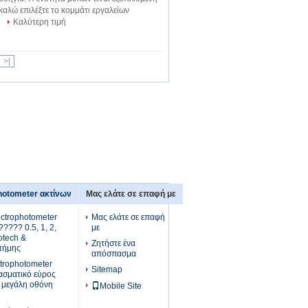
καλώ επιλέξτε το κομμάτι εργαλείων
Καλύτερη τιμή
>|
hotometer ακτίνων
Μας ελάτε σε επαφή με
ctrophotometer
Μας ελάτε σε επαφή
???? 0.5, 1, 2,
με
otech &
Ζητήστε ένα
στήμης
απόσπασμα
trophotometer
Sitemap
φασματικό εύρος
 μεγάλη οθόνη
Mobile Site