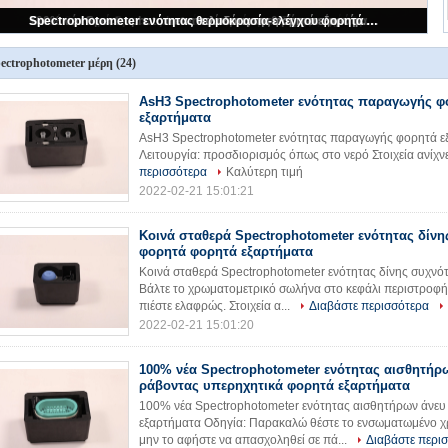
AsH3 Spectrophotometer ενότητας παραγωγής φορητά εξαρτήματα
ectrophotometer μέρη
(24)
AsH3 Spectrophotometer ενότητας παραγωγής φ
εξαρτήματα
AsH3 Spectrophotometer ενότητας παραγωγής φορητά 
Λειτουργία: προσδιορισμός όπως στο νερό Στοιχεία ανίχνε
περισσότερα
Καλύτερη τιμή
2022-02-21 15:01:21
Κοινά σταθερά Spectrophotometer ενότητας δίνη
φορητά φορητά εξαρτήματα
Κοινά σταθερά Spectrophotometer ενότητας δίνης συχνό
Βάλτε το χρωματομετρικό σωλήνα στο κεφάλι περιστροφή
πιέστε ελαφρώς. Στοιχεία α...
Διαβάστε περισσότερα
2022-02-21 15:01:20
100% νέα Spectrophotometer ενότητας αισθητήρ
ράβοντας υπερηχητικά φορητά εξαρτήματα
100% νέα Spectrophotometer ενότητας αισθητήρων άνευ
εξαρτήματα Οδηγία: Παρακαλώ θέστε το ενσωματωμένο χ
μην το αφήστε να απασχοληθεί σε πά...
Διαβάστε περι