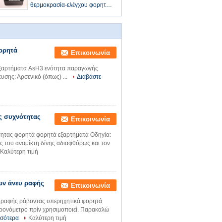
θερμοκρασία-ελέγχου φορητά
εξαρτήματα
ορητά
Επικοινωνία
εξαρτήματα AsH3 ενότητα παραγωγής
υσης: Αρσενικό (όπως) ...
Διαβάστε
ς συχνότητας
Επικοινωνία
τητας φορητά φορητά εξαρτήματα Οδηγία:
ς του αναμίκτη δίνης αδιαφθόρως και τον
Καλύτερη τιμή
ων άνευ ραφής
Επικοινωνία
 ραφής ράβοντας υπερηχητικά φορητά
ρονόμετρο πρίν χρησιμοποιεί. Παρακαλώ
σσότερα
Καλύτερη τιμή