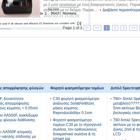
με 2 μπιτ εργαλείων με τους διαφορετικούς όγκους. Παρα
σύμφωνα με το δείγμα. Παρακ...
Διαβάστε περισσότερα
2022-02-21 15:01:20
Page 1 of 3
|<
<<
1
2
3
>>
ής απορρόφησης φλογών
Φορητό φασματόμετρο τομέων
Διπλό Spectrop
, δυνατότητα
C30 φορητό φασματόμετρο
T80+ διπλό Spe
κής απορρόφησης
ανάλυσης Soil&Fertilizer,
μεταβλητό?????
ους κύματος < 0.05nm
μήκος κύματος
5nm ακτίνων Bi
Reproducibility≤ 0.1nm
βιολογικής επι
ν AA500F, κιγκλίδωμα
ς φλογών διάθλασης
Φορητό φασματόμετρο
T80 διπλό Spec
τομέων C30 με το στρογγυλό
ακτίνων με το 
σωλήνα, τον ορθογώνιους
ζώνης 2nm & τη
ο AA500F ατομικής
δοκιμαστικό σωλήνα & τη
LCD
 υψηλής επίδοσης με
οπτική ίνα