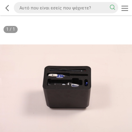
1
/
1