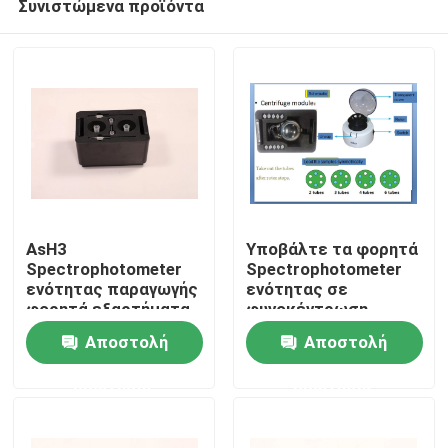
Συνιστώμενα προϊόντα
AsH3
Υποβάλτε τα φορητά
Spectrophotometer
Spectrophotometer
ενότητας παραγωγής
ενότητας σε
φορητά εξαρτήματα
φυγοκέντρωση
Σπίτι
εξαρτήματα
Αποστολή
Αποστολή
Προϊόντα
ερώτησης
ερώτησης
Περίπου εμείς