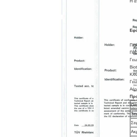
Η α
Εφ
Περ
Παρ
Γεω
Bio
Κλι
Γεω
Αέρ
Προ
Οπ
Τα
Σε
Ακ