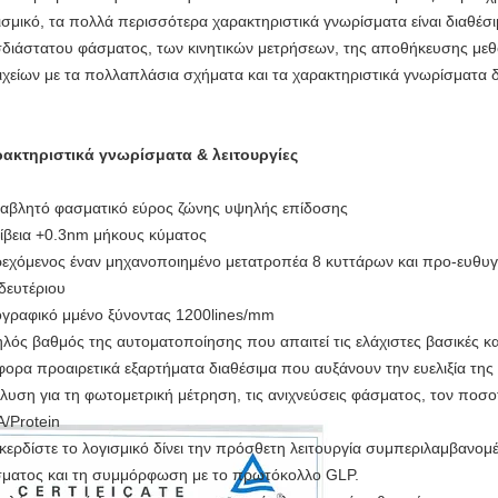
ισμικό, τα πολλά περισσότερα χαρακτηριστικά γνωρίσματα είναι διαθέ
σδιάστατου φάσματος, των κινητικών μετρήσεων, της αποθήκευσης μεθ
ιχείων με τα πολλαπλάσια σχήματα και τα χαρακτηριστικά γνωρίσματα 
ακτηριστικά γνωρίσματα & λειτουργίες
αβλητό φασματικό εύρος ζώνης υψηλής επίδοσης
ίβεια +0.3nm μήκους κύματος
εχόμενος έναν μηχανοποιημένο μετατροπέα 8 κυττάρων και προ-ευθυ
 δευτέριου
γραφικό μμένο ξύνοντας 1200lines/mm
λός βαθμός της αυτοματοποίησης που απαιτεί τις ελάχιστες βασικές κα
φορα προαιρετικά εξαρτήματα διαθέσιμα που αυξάνουν την ευελιξία τη
λυση για τη φωτομετρική μέτρηση, τις ανιχνεύσεις φάσματος, τον ποσ
/Protein
κερδίστε το λογισμικό δίνει την πρόσθετη λειτουργία συμπεριλαμβανομ
ματος και τη συμμόρφωση με το πρωτόκολλο GLP.