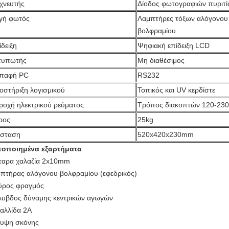
ιχνευτής
Δίοδος φωτογραφιών πυριτί
γή φωτός
Λαμπτήρες τόξων αλόγονου 
βολφραμίου
δειξη
Ψηφιακή επίδειξη LCD
τυπωτής
Μη διαθέσιμος
επαφή PC
RS232
οστήριξη λογισμικού
Τοπικός και UV κερδίστε
ροχή ηλεκτρικού ρεύματος
Τρόπος διακοπτών 120-23
ρος
25kg
άσταση
520x420x230mm
οποιημένα εξαρτήματα
ταρα χαλαζία 2x10mm
πτήρας αλόγονου βολφραμίου (εφεδρικός)
ρος φραγμός
υβδος δύναμης κεντρικών αγωγών
αλλίδα 2A
υψη σκόνης