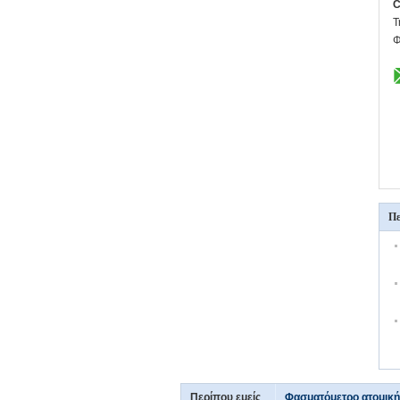
C
Τ
Φ
Πε
Περίπου εμείς
Φασματόμετρο ατομικ