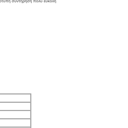
ρεότυπη συντήρηση πολύ εύκολη