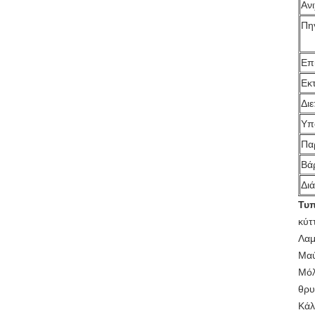
Αν
Πη
Επί
Εκ
Δι
Υπ
Πα
Βά
Δι
Τυπ
κύτ
Λαμ
Μαύ
Μόλ
θρυ
Κάλ