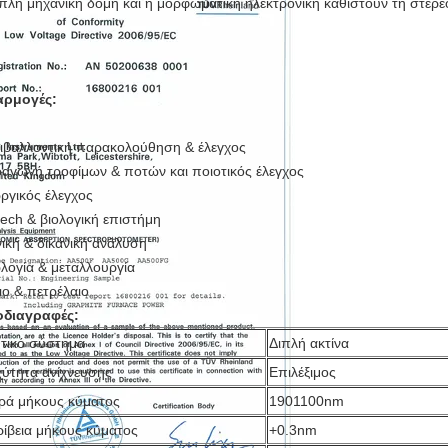
πλή μηχανική δομή και η μορφωματική ηλεκτρονική καθιστούν τη στε
αρμογές:
ιβαλλοντική παρακολούθηση & έλεγχος
αγωγή τροφίμων & ποτών και ποιοτικός έλεγχος
ργικός έλεγχος
tech & βιολογική επιστήμη
νική & δικανική ανάλυση
λογία & μεταλλουργία
ιο & πετρέλαιο
διαγραφές:
τικό σύστημα
Διπλή ακτίνα
χύτητα ανίχνευσης
Επιλέξιμος
ιρά μήκους κύματος
1901100nm
ρίβεια μήκους κύματος
+0.3nm