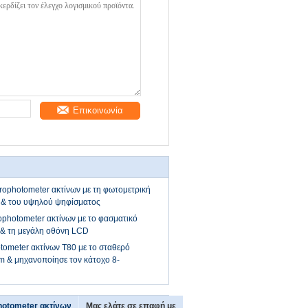
Επικοινωνία
rophotometer ακτίνων με τη φωτομετρική
s & του υψηλού ψηφίσματος
ophotometer ακτίνων με το φασματικό
 & τη μεγάλη οθόνη LCD
tometer ακτίνων T80 με το σταθερό
m & μηχανοποίησε τον κάτοχο 8-
hotometer ακτίνων
Μας ελάτε σε επαφή με