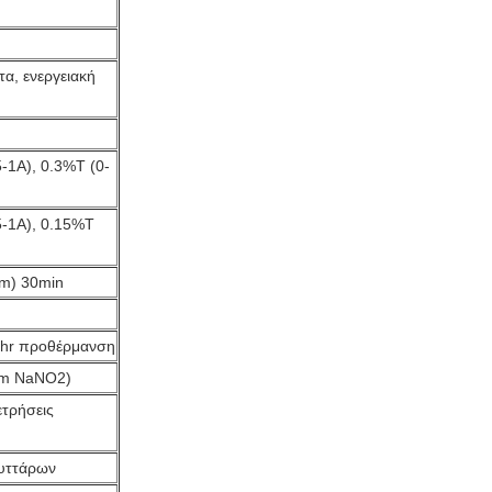
α, ενεργειακή
5-1A), 0.3%T (0-
5-1A), 0.15%T
m) 30min
2hr προθέρμανση
nm NaNO2)
ετρήσεις
κυττάρων