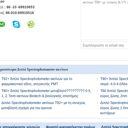
ao
ηλ.::
86 -10 -69910653
αξ:
86-010-69910516
ρισσότεροι Διπλό Spectrophotometer ακτίνων
T92+ διπλό Spectrophotometer ακτίνων για το
T90+ διπλό Spect
φαρμακευτικό είδος, ανιχνευτής PMT
σειρά -4.0-4.0Ab
T80+ διπλό Spectrophotometer μεταβλητό????????? 0.5,
T80 διπλό Spectr
1, 2, 5nm ακτίνων Biotech & βιολογικής επιστήμης
εύρος ζώνης 2nm
Διπλό Spectrophotometer ακτίνων T92+ με τη συνεχώς
Διπλό Spectropho
μεταβλητή σχισμή για την έρευνα
εύρος ζώνης 2.0n
κυττάρων
ής απορρόφησης φλογών
Φορητό φασματόμετρο τομέων
Διπλό Spectrop