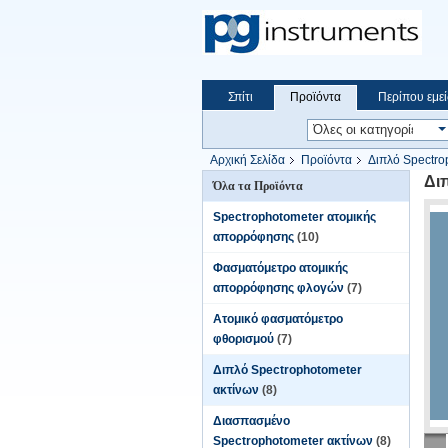
Σπίτι
Προϊόντα
Περίπου εμεί
Αρχική Σελίδα
Προϊόντα
Διπλό Spectro
Δι
Όλα τα Προϊόντα
Spectrophotometer ατομικής
απορρόφησης
(10)
Φασματόμετρο ατομικής
απορρόφησης φλογών
(7)
Ατομικό φασματόμετρο
φθορισμού
(7)
Διπλό Spectrophotometer
ακτίνων
(8)
Διασπασμένο
Spectrophotometer ακτίνων
(8)