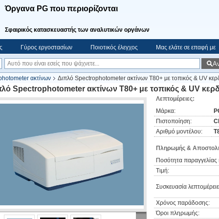
Όργανα PG που περιορίζονται
Σφαιρικός κατασκευαστής των αναλυτικών οργάνων
ς
Γύρος εργοστασίων
Ποιοτικός έλεγχος
Μας ελάτε σε επαφή με
Α
photometer ακτίνων
Διπλό Spectrophotometer ακτίνων T80+ με τοπικός & UV κερδί
πλό Spectrophotometer ακτίνων T80+ με τοπικός & UV κερδί
Λεπτομέρειες:
Μάρκα:
P
Πιστοποίηση:
C
Αριθμό μοντέλου:
T
Πληρωμής & Αποστολή
Ποσότητα παραγγελίας 
Τιμή:
Συσκευασία λεπτομέρειε
Χρόνος παράδοσης:
Όροι πληρωμής: