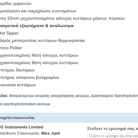
ειρίδιο χειριστών
μολόγηση και τεκμηρίωση συστημάτων
έση 10mm μηχανοποιημένος κάτοχος κυττάρων μήκους πορειών
αιρετικά εξαρτήματα & αναλώσιμα
λία Sipper
θερός μετατροπέας κυττάρων θερμοκρασίας
τητα Peltier
ηχανοποιημένος θέση κάτοχος κυττάρων
ηχανοποιημένος θέση κάτοχος κυττάρων
πτήρας δευτέριου
πτήρας αλόγονου βολφραμίου
κευασία κυττάρων
,
κέτα:
Φασματόμετρο ατομικής απορρόφησης φλογών
Διασπασμένο Spectrophotom
ά spectrophotometers ακτίνων
οιχεία επικοινωνίας
G Instruments Limited
Στείλετε το ερώτημά σας 
πεύθυνος Επικοινωνίας:
Miss. April