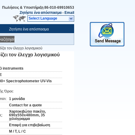
Πωλήσεις & Υποστήριξη
86-010-69910653
Ζητήστε ένα απόσπασμα
-
Email
Select Language
Ζητήστε ένα απόσπασμα
ναζήτηση
ζει τον έλεγχο λογισμικού
ζει τον έλεγχο λογισμικού
G instruments
E
80+ Spectrophotometer UV-Vis
ς Όροι:
min:
1 μονάδα
Contact for a quote
Χαρτοκιβώτιο πακέτο,
ς:
690x550x480mm, 35
χιλιόγραμμα
Επαφή για επιβεβαίωση
Μ / Τ, L / C