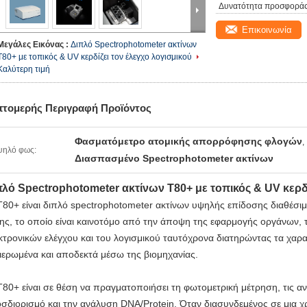
Δυνατότητα προσφοράς
Επικοινωνία
Μεγάλες Εικόνας :
Διπλό Spectrophotometer ακτίνων
T80+ με τοπικός & UV κερδίζει τον έλεγχο λογισμικού
Καλύτερη τιμή
πτομερής Περιγραφή Προϊόντος
Φασματόμετρο ατομικής απορρόφησης φλογών
,
ψηλό φως:
Διασπασμένο Spectrophotometer ακτίνων
πλό Spectrophotometer ακτίνων T80+ με τοπικός & UV κερδί
T80+ είναι διπλό spectrophotometer ακτίνων υψηλής επίδοσης διαθέσι
ης, το οποίο είναι καινοτόμο από την άποψη της εφαρμογής οργάνων, τ
κτρονικών ελέγχου και του λογισμικού ταυτόχρονα διατηρώντας τα χαρα
ιερωμένα και αποδεκτά μέσω της βιομηχανίας.
T80+ είναι σε θέση να πραγματοποιήσει τη φωτομετρική μέτρηση, τις α
σδιορισμό και την ανάλυση DNA/Protein. Όταν διασυνδεμένος σε μια 