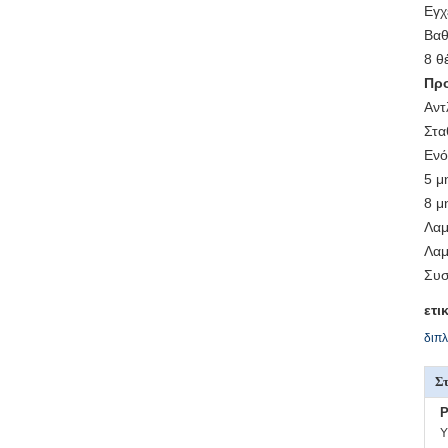
Εγχ
Βαθ
8 θ
Προ
Αντ
Στα
Ενό
5 μ
8 μ
Λαμ
Λαμ
Συσ
ετι
διπλ
Στ
P
Υ