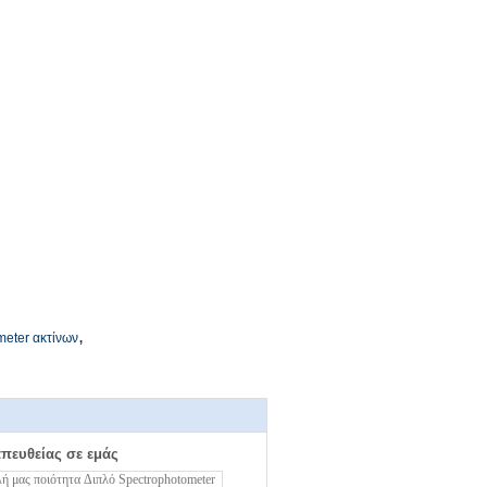
,
eter ακτίνων
απευθείας σε εμάς