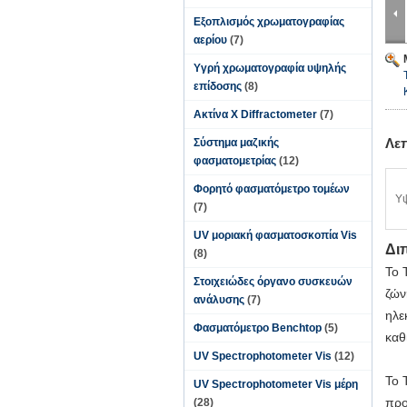
Εξοπλισμός χρωματογραφίας
αερίου
(7)
Υγρή χρωματογραφία υψηλής
επίδοσης
(8)
Ακτίνα X Diffractometer
(7)
Λε
Σύστημα μαζικής
φασματομετρίας
(12)
Φορητό φασματόμετρο τομέων
Υ
(7)
UV μοριακή φασματοσκοπία Vis
Δι
(8)
Το 
Στοιχειώδες όργανο συσκευών
ζών
ανάλυσης
(7)
ηλε
Φασματόμετρο Benchtop
(5)
καθ
UV Spectrophotometer Vis
(12)
Το 
UV Spectrophotometer Vis μέρη
προ
(28)