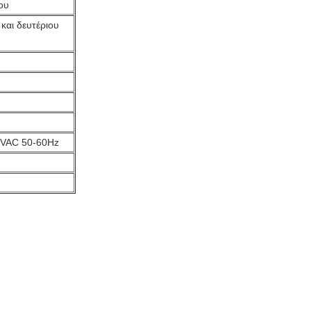
ου
και δευτέριου
0VAC 50-60Hz