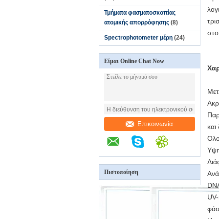
λογ
Τμήματα φασματοσκοπίας
τρι
ατομικής απορρόφησης
(8)
στο
Spectrophotometer μέρη
(24)
Είμαι Online Chat Now
Χαρ
Μετ
Ακρ
Παρ
Επικοινωνία
και
Ολο
Υψη
Διά
Πιστοποίηση
Ανά
DNA
UV-
φάσ