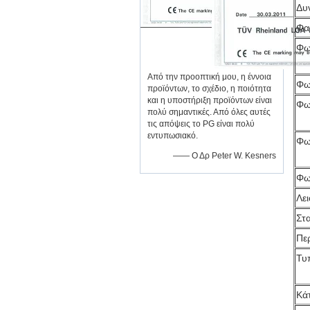
Δυ
Φα
Φω
Από την προοπτική μου, η έννοια
Φω
προϊόντων, το σχέδιο, η ποιότητα
και η υποστήριξη προϊόντων είναι
Φω
πολύ σημαντικές. Από όλες αυτές
τις απόψεις το PG είναι πολύ
εντυπωσιακό.
Φω
—— Ο Δρ Peter W. Kesners
Φω
Λε
Στ
Πε
Τυ
Κά