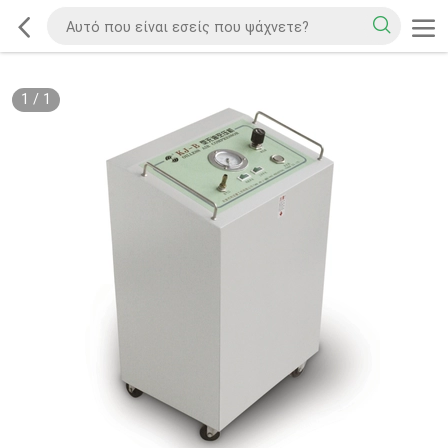
1
/
1