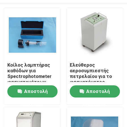
Κοίλος λαμπτήρας
Ελεύθερος
καθόδων για
αεροσυμπιεστής
Spectrophotometer
πετρελαίου για το
φασματομέτρων
φασματόμετρο
ατομικής
ατομικής
Σπίτι
Αποστολή
Αποστολή
απορρόφησης τα
απορρόφησης
μέρη
ερώτησης
ερώτησης
Προϊόντα
Περίπου εμείς