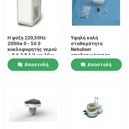
Γύρος εργοστασίων
Ποιοτικός έλεγχος
Η ψύξη 220,50Hz
Υψηλή καλή
2000w 0 - 50 0
σταθερότητα
κυκλοφορητής νερού
Nebuliser
Μας ελάτε σε επαφή με
~ 0.6 3.5 λ/λ με 10 μ
αποδοτικότητας
εκτίμησε τον
διάσπασης σε άτομα
Αποστολή
Αποστολή
ανελκυστήρα
με την υψηλή
Ζητήστε ένα απόσπασμα
αντίσταση στο οξύ
ερώτησης
ερώτησης
Spectrophotometer ατομικής απορρόφησης
Φασματόμετρο ατομικής απορρόφησης φλογών
Ατομικό φασματόμετρο φθορισμού