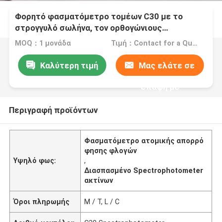
Φορητό φασματόμετρο τομέων C30 με το
στρογγυλό σωλήνα, τον ορθογώνιους
δοκιμαστικό σωλήνα & τη οπτική ίνα
MOQ：1 μονάδα
Τιμή：Contact for a Quote
Καλύτερη τιμή
Μας ελάτε σε
επαφή με
Περιγραφή προϊόντων
Φασματόμετρο ατομικής απορρό
φησης φλογών
Υψηλό φως:
,
Διασπασμένο Spectrophotometer
ακτίνων
Όροι πληρωμής
Μ / Τ, L / C