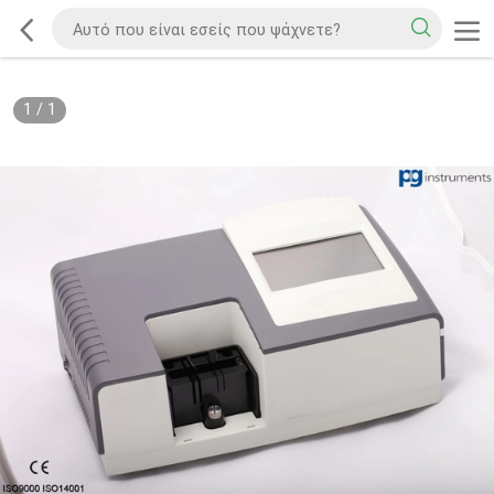
1
/
1