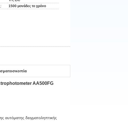
T/T, L/C
:
1500 μονάδες το χρόνο
ασματοσκοπία
ctrophotometer AA500FG
της αυτόματης δειγματοληπτικής