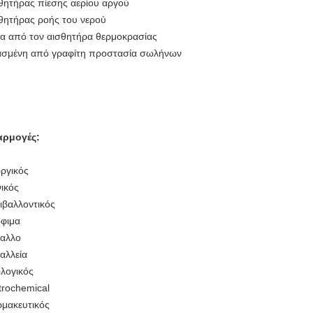
θητήρας πίεσης αερίου αργού
θητήρας ροής του νερού
α από τον αισθητήρα θερμοκρασίας
σμένη από γραφίτη προστασία σωλήνων
αρμογές:
ργικός
νικός
ιβαλλοντικός
φιμα
αλλο
αλλεία
λογικός
trochemical
μακευτικός