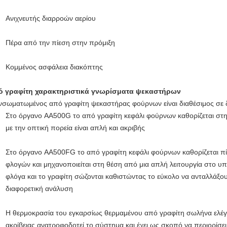
Ανιχνευτής διαρροών αερίου
Πέρα από την πίεση στην πρόμιξη
Κομμένος ασφάλεια διακόπτης
 γραφίτη χαρακτηριστικά γνωρίσματα ψεκαστήρων
νσωματωμένος από γραφίτη ψεκαστήρας φούρνων είναι διαθέσιμος σε
Στο όργανο AA500G το από γραφίτη κεφάλι φούρνων καθορίζεται στη
με την οπτική πορεία είναι απλή και ακριβής
Στο όργανο AA500FG το από γραφίτη κεφάλι φούρνων καθορίζεται 
φλογών και μηχανοποιείται στη θέση από μια απλή λειτουργία στο υπέ
φλόγα και το γραφίτη σώζονται καθιστώντας το εύκολο να ανταλλάξο
διαφορετική ανάλυση
Η θερμοκρασία του εγκαρσίως θερμαμένου από γραφίτη σωλήνα ελέγχ
ακρίβειας ανατροφοδοτεί το σύστημα και έχει ως σκοπό να περιορίσ