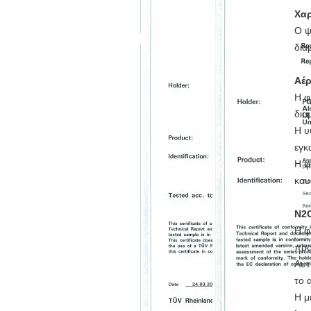
Χα
Ο ψ
δια
Αέρ
Η φ
δια
Η υ
εγκ
Η φ
καυ
N2O
Η φ
προ
Αυτ
το 
Η μ