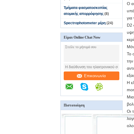
Ο α
Τμήματα φασματοσκοπίας
υπέ
ατομικής απορρόφησης
(8)
για
Spectrophotometer μέρη
(24)
D2 
υψη
Είμαι Online Chat Now
κερ
Μόν
Το 
την
αντ
εξα
Επικοινωνία
Η ε
mon
Μια
βολ
Πιστοποίηση
Οι 
λογ
ολο