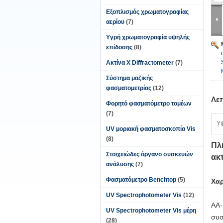
Εξοπλισμός χρωματογραφίας
αερίου
(7)
Υγρή χρωματογραφία υψηλής
επίδοσης
(8)
Ακτίνα X Diffractometer
(7)
Σύστημα μαζικής
φασματομετρίας
(12)
Λε
Φορητό φασματόμετρο τομέων
(7)
Υ
UV μοριακή φασματοσκοπία Vis
(8)
Πλ
Στοιχειώδες όργανο συσκευών
ακ
ανάλυσης
(7)
Φασματόμετρο Benchtop
(5)
Χαρ
UV Spectrophotometer Vis
(12)
AA-
UV Spectrophotometer Vis μέρη
συσ
(28)