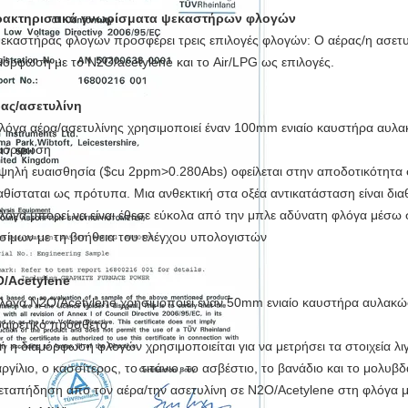
ρακτηριστικά γνωρίσματα ψεκαστήρων φλογών
εκαστήρας φλογών προσφέρει τρεις επιλογές φλογών: Ο αέρας/η ασετυλ
μόρφωση με το N2O/acetylene και το Air/LPG ως επιλογές.
ας/ασετυλίνη
λόγα αέρα/ασετυλίνης χρησιμοποιεί έναν 100mm ενιαίο καυστήρα αυλ
μόρφωση
ψηλή ευαισθησία ($cu 2ppm>0.280Abs) οφείλεται στην αποδοτικότητα 
αθίσταται ως πρότυπα. Μια ανθεκτική στα οξέα αντικατάσταση είναι δια
λόγα μπορεί να είναι έθεσε εύκολα από την μπλε αδύνατη φλόγα μέσω 
σίμων με τη βοήθεια του ελέγχου υπολογιστών
/Acetylene
λόγα N2O/Acetylene χρησιμοποιεί έναν 50mm ενιαίο καυστήρα αυλακώσ
αιρετικό πρόσθετο.
ή η διαμόρφωση φλογών χρησιμοποιείται για να μετρήσει τα στοιχεία λ
αργίλιο, ο κασσίτερος, το τιτάνιο, το ασβέστιο, το βανάδιο και το μολυβδα
εταπήδηση από τον αέρα/την ασετυλίνη σε N2O/Acetylene στη φλόγα μ