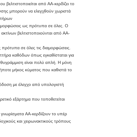
υ βελτιστοποιείται από AA-κερδίζει το
ανσης μπορούν να ελεγχθούν χωριστά
πτήρων
αμορφώσεις ως πρότυπα σε όλες. Ο
 ακτίνων βελτιστοποιούνται από AA-
πρότυπα σε όλες τις διαμορφώσεις.
πτήρα καθόδων όπως εγκαθίσταται για
υθυγράμμιση είναι πολύ απλή. Η μόνη
δήποτε μήκος κύματος που καθιστά το
πόδοση με έλεγχο από υπολογιστή
ρετικό εξάρτημα που τοποθετείται
 γνωρίσματα AA-κερδίζουν το υπέρ
αδοχικούς και χειρωνακτικούς τρόπους