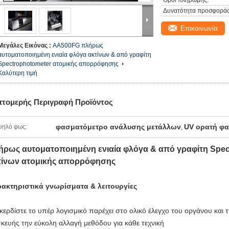
Όροι πληρωμής:
Δυνατότητα προσφοράς
Επικοινωνία
Μεγάλες Εικόνας :
AA500FG πλήρως
αυτοματοποιημένη ενιαία φλόγα ακτίνων & από γραφίτη
Spectrophotometer ατομικής απορρόφησης
Καλύτερη τιμή
πτομερής Περιγραφή Προϊόντος
φασματόμετρο ανάλυσης μετάλλων
UV ορατή φ
ψηλό φως:
,
ήρως αυτοματοποιημένη ενιαία φλόγα & από γραφίτη Spe
τίνων ατομικής απορρόφησης
ακτηριστικά γνωρίσματα & λειτουργίες
κερδίστε το υπέρ λογισμικό παρέχει στο ολικό έλεγχο του οργάνου και 
κευής την εύκολη αλλαγή μεθόδου για κάθε τεχνική