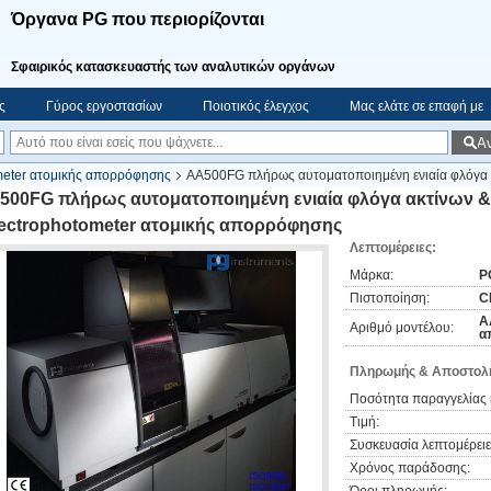
Όργανα PG που περιορίζονται
Σφαιρικός κατασκευαστής των αναλυτικών οργάνων
ς
Γύρος εργοστασίων
Ποιοτικός έλεγχος
Μας ελάτε σε επαφή με
Α
meter ατομικής απορρόφησης
AA500FG πλήρως αυτοματοποιημένη ενιαία φλόγα 
500FG πλήρως αυτοματοποιημένη ενιαία φλόγα ακτίνων &
ectrophotometer ατομικής απορρόφησης
Λεπτομέρειες:
Μάρκα:
P
Πιστοποίηση:
C
A
Αριθμό μοντέλου:
α
Πληρωμής & Αποστολή
Ποσότητα παραγγελίας 
Τιμή:
Συσκευασία λεπτομέρειε
Χρόνος παράδοσης: