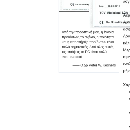
λογ
Αέρ
Αυτ
ασφ
Από την προοπτική μου, η έννοια
Λόγ
προϊόντων, το σχέδιο, η ποιότητα
και η υποστήριξη προϊόντων είναι
κάλ
πολύ σημαντικές. Από όλες αυτές
Μερ
τις απόψεις το PG είναι πολύ
υψη
εντυπωσιακό.
ενα
—— Ο Δρ Peter W. Kesners
μήκ
Χαρ