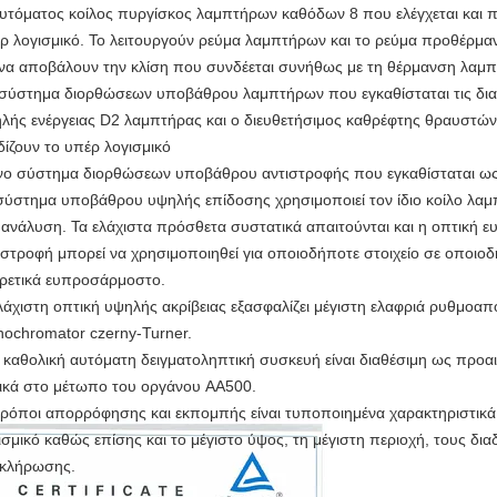
υτόματος κοίλος πυργίσκος λαμπτήρων καθόδων 8 που ελέγχεται και πο
ρ λογισμικό. Το λειτουργούν ρεύμα λαμπτήρων και το ρεύμα προθέρμ
 να αποβάλουν την κλίση που συνδέεται συνήθως με τη θέρμανση λαμ
σύστημα διορθώσεων υποβάθρου λαμπτήρων που εγκαθίσταται τις δι
λής ενέργειας D2 λαμπτήρας και ο διευθετήσιμος καθρέφτης θραυστών
δίζουν το υπέρ λογισμικό
ο σύστημα διορθώσεων υποβάθρου αντιστροφής που εγκαθίσταται ως 
σύστημα υποβάθρου υψηλής επίδοσης χρησιμοποιεί τον ίδιο κοίλο λαμ
 ανάλυση. Τα ελάχιστα πρόσθετα συστατικά απαιτούνται και η οπτική ε
ιστροφή μπορεί να χρησιμοποιηθεί για οποιοδήποτε στοιχείο σε οποιο
ιρετικά ευπροσάρμοστο.
λάχιστη οπτική υψηλής ακρίβειας εξασφαλίζει μέγιστη ελαφριά ρυθμοα
ochromator czerny-Turner.
 καθολική αυτόματη δειγματοληπτική συσκευή είναι διαθέσιμη ως προαι
ικά στο μέτωπο του οργάνου AA500.
τρόποι απορρόφησης και εκπομπής είναι τυποποιημένα χαρακτηριστικά
ισμικό καθώς επίσης και το μέγιστο ύψος, τη μέγιστη περιοχή, τους δι
κλήρωσης.