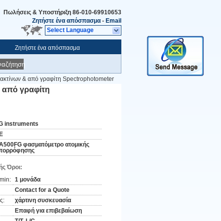
Πωλήσεις & Υποστήριξη
86-010-69910653
Ζητήστε ένα απόσπασμα
-
Email
Select Language
Ζητήστε ένα απόσπασμα
ναζήτηση
ακτίνων & από γραφίτη Spectrophotometer
 από γραφίτη
G instruments
E
A500FG φασματόμετρο ατομικής
πορρόφησης
ς Όροι:
min:
1 μονάδα
Contact for a Quote
ς:
χάρτινη συσκευασία
Επαφή για επιβεβαίωση