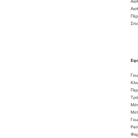
Αισ
Αισ
Πέρ
Σπα
Εφ
Γεω
Κλι
Περ
Τρό
Μέτ
Μετ
Γεω
Per
Φαρ