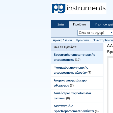
Σπίτι
Προϊόντα
Περίπου εμεί
Αρχική Σελίδα
Προϊόντα
Spectrophoto
ατομικής απορρόφησης
AA
Όλα τα Προϊόντα
Sp
Spectrophotometer ατομικής
απορρόφησης
(10)
Φασματόμετρο ατομικής
απορρόφησης φλογών
(7)
Ατομικό φασματόμετρο
φθορισμού
(7)
Διπλό Spectrophotometer
ακτίνων
(8)
Διασπασμένο
Spectrophotometer ακτίνων
(8)