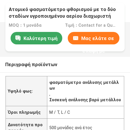
Ατομικό φασματόμετρο φθορισμού με το δύο
σταδίων υγροποιημένου αερίου διαχωριστή
υψηλής αποδοτικότητας
MOQ：1 μονάδα
Τιμή：Contact for a Quote
Καλύτερη τιμή
Μας ελάτε σε
επαφή με
Περιγραφή προϊόντων
φασματόμετρο ανάλυσης μετάλλ
ων
Υψηλό φως:
,
Συσκευή ανάλυσης βαρύ μετάλλου
Όροι πληρωμής
Μ / Τ, L / C
Δυνατότητα προ
500 μονάδες ανά έτος