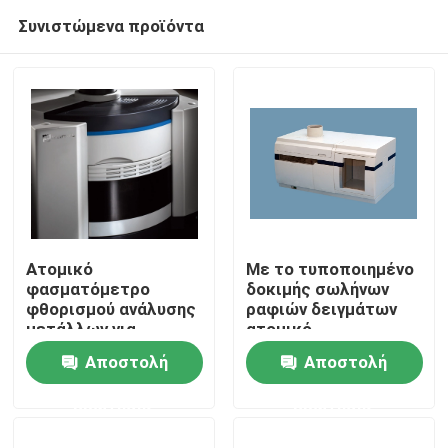
Συνιστώμενα προϊόντα
Ατομικό
Με το τυποποιημένο
φασματόμετρο
δοκιμής σωλήνων
φθορισμού ανάλυσης
ραφιών δειγμάτων
Σπίτι
μετάλλων για
ατομικό
γεωργικό, AF420
φασματόμετρο
Αποστολή
Αποστολή
φθορισμού 2 X45
Προϊόντα
ερώτησης
ερώτησης
Περίπου εμείς