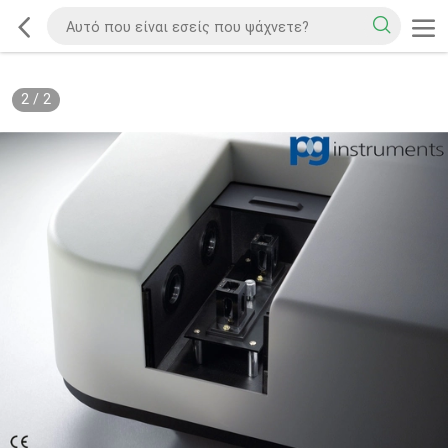
2
/
2