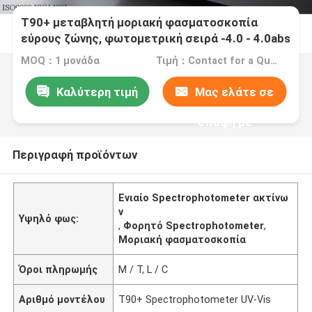
T90+ μεταβλητή μοριακή φασματοσκοπία
εύρους ζώνης, φωτομετρική σειρά -4.0 - 4.0abs
MOQ：1 μονάδα
Τιμή：Contact for a Quote
Καλύτερη τιμή
Μας ελάτε σε
επαφή με
Περιγραφή προϊόντων
Ενιαίο Spectrophotometer ακτίνω
ν
Υψηλό φως:
,
Φορητό Spectrophotometer
,
Μοριακή φασματοσκοπία
Όροι πληρωμής
Μ / Τ, L / C
Αριθμό μοντέλου
T90+ Spectrophotometer UV-Vis