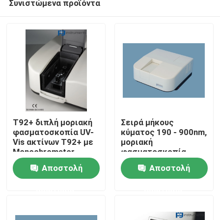
Συνιστώμενα προϊόντα
T92+ διπλή μοριακή
Σειρά μήκους
φασματοσκοπία UV-
κύματος 190 - 900nm,
Vis ακτίνων T92+ με
μοριακή
Monochromator
φασματοσκοπία,
Σπίτι
czerny-Turner
ακρίβεια μήκους
Αποστολή
Αποστολή
κύματος + 0.3nm
Προϊόντα
ερώτησης
ερώτησης
Περίπου εμείς