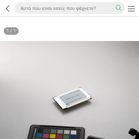
1
/
1