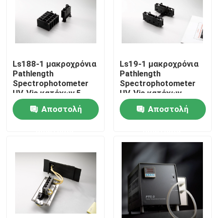
Γύρος εργοστασίων
Ποιοτικός έλεγχος
Ls188-1 μακροχρόνια
Ls19-1 μακροχρόνια
Pathlength
Pathlength
Spectrophotometer
Spectrophotometer
Μας ελάτε σε επαφή με
UV-Vis κατόχων 5-
UV-Vis κατόχων
κυττάρων μέρη
κυττάρων μέρη
Αποστολή
Αποστολή
Ζητήστε ένα απόσπασμα
ερώτησης
ερώτησης
Spectrophotometer ατομικής απορρόφησης
Φασματόμετρο ατομικής απορρόφησης φλογών
Ατομικό φασματόμετρο φθορισμού