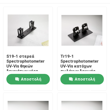
S19-1 στερεά
Tr19-1
Spectrophotometer
Spectrophotometer
UV-Vis θηκών
UV-Vis κατόχων
δειγμάτων μέρη
σωλήνων δοκιμής
μέρη
Σπίτι
Αποστολή
Αποστολή
ερώτησης
ερώτησης
Προϊόντα
Περίπου εμείς