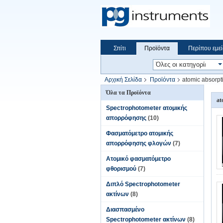
Σπίτι
Προϊόντα
Περίπου εμεί
Αρχική Σελίδα
Προϊόντα
atomic absorpt
Όλα τα Προϊόντα
at
Spectrophotometer ατομικής
απορρόφησης
(10)
Φασματόμετρο ατομικής
απορρόφησης φλογών
(7)
Ατομικό φασματόμετρο
φθορισμού
(7)
Διπλό Spectrophotometer
ακτίνων
(8)
Διασπασμένο
Spectrophotometer ακτίνων
(8)