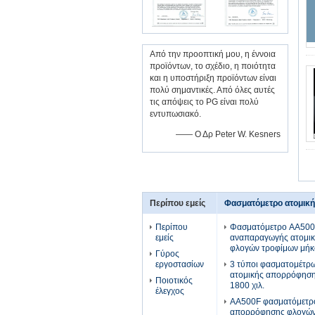
Από την προοπτική μου, η έννοια
προϊόντων, το σχέδιο, η ποιότητα
και η υποστήριξη προϊόντων είναι
πολύ σημαντικές. Από όλες αυτές
τις απόψεις το PG είναι πολύ
εντυπωσιακό.
—— Ο Δρ Peter W. Kesners
Περίπου εμείς
Φασματόμετρο ατομικ
Περίπου
Φασματόμετρο AA500F
εμείς
αναπαραγωγής ατομι
φλογών τροφίμων μήκ
Γύρος
εργοστασίων
3 τύποι φασματομέτρω
ατομικής απορρόφηση
Ποιοτικός
1800 χιλ.
έλεγχος
AA500F φασματόμετρ
απορρόφησης φλογών