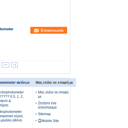
tometer
Επικοινωνία
>>
>|
hotometer ακτίνων
Μας ελάτε σε επαφή με
ctrophotometer
Μας ελάτε σε επαφή
???? 0.5, 1, 2,
με
otech &
Ζητήστε ένα
στήμης
απόσπασμα
trophotometer
Sitemap
φασματικό εύρος
 μεγάλη οθόνη
Mobile Site