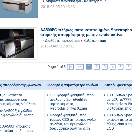
Διαβάστε περισσότερα
Καλύτερη τιμή
2015-03-05 19:43:13
AA500FG πλήρως αυτοματοποιημένη Spectropho
ατομικής απορρόφησης με την ενιαία ακτίνα
Διαβάστε περισσότερα
Καλύτερη τιμή
2015-03-05 21:30:31
Page 1 of 6
|<
<<
1
2
3
4
5
6
ής απορρόφησης φλογών
Φορητό φασματόμετρο τομέων
Διπλό Spectrop
, δυνατότητα
C30 φορητό φασματόμετρο
T80+ διπλό Spe
κής απορρόφησης
ανάλυσης Soil&Fertilizer,
μεταβλητό?????
ους κύματος < 0.05nm
μήκος κύματος
5nm ακτίνων Bi
Reproducibility≤ 0.1nm
βιολογικής επι
ν AA500F, κιγκλίδωμα
ς φλογών διάθλασης
Φορητό φασματόμετρο
T80 διπλό Spec
τομέων C30 με το στρογγυλό
ακτίνων με το 
σωλήνα, τον ορθογώνιους
ζώνης 2nm & τη
ο AA500F ατομικής
δοκιμαστικό σωλήνα & τη
LCD
 υψηλής επίδοσης με