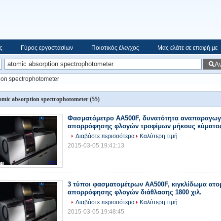
ς
Γύρος εργοστασίων
Ποιοτικός έλεγχος
Μας ελάτε σε επαφή με
Α
ion spectrophotometer
omic absorption spectrophotometer
(55)
Φασματόμετρο AA500F, δυνατότητα αναπαραγωγ
απορρόφησης φλογών τροφίμων μήκους κύματος
Διαβάστε περισσότερα
Καλύτερη τιμή
2015-03-05 19:41:13
3 τύποι φασματομέτρων AA500F, κιγκλίδωμα ατο
απορρόφησης φλογών διάθλασης 1800 χιλ.
Διαβάστε περισσότερα
Καλύτερη τιμή
2015-03-05 19:48:45