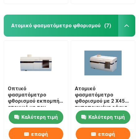
Ατομικό φασματόμετρο φθορισμού
(7)
Οπτικό
Ατομικό
φασματόμετρο
φασματόμετρο
φθορισμού εκπομπής
φθορισμού με 2 X45
ατομικό με τον
τυποποιημένα ράφια
προγραμματίσημο
δειγμάτων σωλήνων
Καλύτερη τιμή
Καλύτερη τιμή
έλεγχο ταχύτητας
δοκιμής
επαφή
επαφή