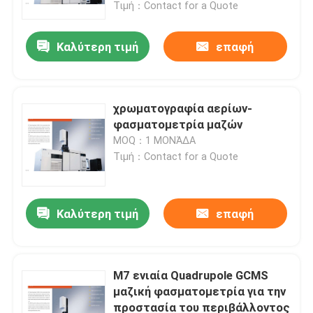
Τιμή：Contact for a Quote
Καλύτερη τιμή
επαφή
χρωματογραφία αερίων-
φασματομετρία μαζών
MOQ：1 ΜΟΝΆΔΑ
Τιμή：Contact for a Quote
Καλύτερη τιμή
επαφή
Σπίτι
Προϊόντα
M7 ενιαία Quadrupole GCMS
μαζική φασματομετρία για την
προστασία του περιβάλλοντος
Περίπου εμείς