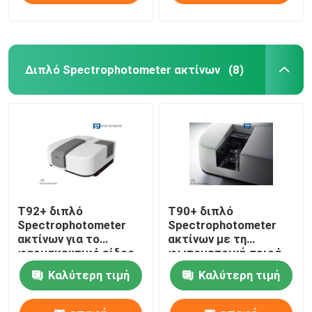
Διπλό Spectrophotometer ακτίνων
(8)
T92+ διπλό
T90+ διπλό
Spectrophotometer
Spectrophotometer
ακτίνων για το
ακτίνων με τη
φαρμακευτικό είδος,
φωτομετρική σειρά
ανιχνευτής PMT
-4.0-4.0Abs & του
Καλύτερη τιμή
Καλύτερη τιμή
υψηλού ψηφίσματος