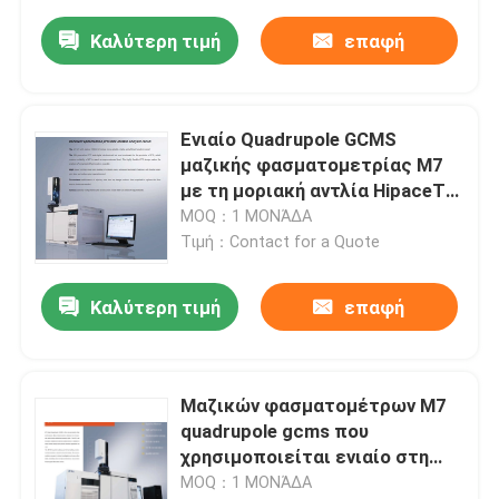
Καλύτερη τιμή
επαφή
Ενιαίο Quadrupole GCMS
μαζικής φασματομετρίας M7
με τη μοριακή αντλία HipaceTM
80/HipaceTM 300
MOQ：1 ΜΟΝΆΔΑ
Τιμή：Contact for a Quote
Καλύτερη τιμή
επαφή
Μαζικών φασματομέτρων M7
quadrupole gcms που
χρησιμοποιείται ενιαίο στη
ασφάλεια των τροφίμων
MOQ：1 ΜΟΝΆΔΑ