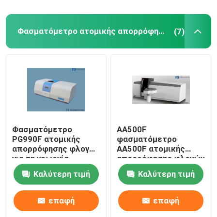
Φασματόμετρο ατομικής απορρόφησης φλογών
(7)
Φασματόμετρο
AA500F
PG990F ατομικής
φασματόμετρο
απορρόφησης φλογών
AA500F ατομικής
για τη γεωργία,
απορρόφησης φλογών
ακρίβεια μήκους
υψηλής επίδοσης με
Καλύτερη τιμή
Καλύτερη τιμή
κύματος + 0.15nm
τον πυργίσκο 8-
λαμπτήρων
επαφή
επαφή