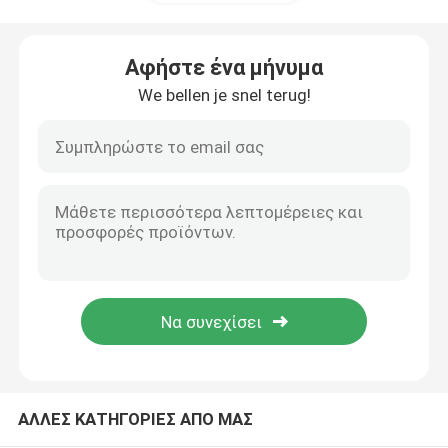
Διπλό Spectrophotometer ακτίνων
Αφήστε ένα μήνυμα
We bellen je snel terug!
Διασπασμένο Spectrophotometer ακτίνων
Εξοπλισμός χρωματογραφίας αερίου
Υγρή χρωματογραφία υψηλής επίδοσης
Ακτίνα X Diffractometer
Σύστημα μαζικής φασματομετρίας
ΑΛΛΕΣ ΚΑΤΗΓΟΡΙΕΣ ΑΠΟ ΜΑΣ
Φορητό φασματόμετρο τομέων