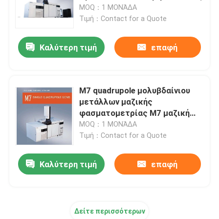
MOQ：1 ΜΟΝΆΔΑ
Τιμή：Contact for a Quote
Γύρος εργοστασίων
Καλύτερη τιμή
επαφή
Ποιοτικός έλεγχος
Μας ελάτε σε επαφή με
M7 quadrupole μολυβδαίνιου
μετάλλων μαζικής
φασματομετρίας M7 μαζική
Ζητήστε ένα απόσπασμα
συσκευή ανάλυσης
MOQ：1 ΜΟΝΆΔΑ
Τιμή：Contact for a Quote
Spectrophotometer ατομικής απορρόφησης
Καλύτερη τιμή
επαφή
Φασματόμετρο ατομικής απορρόφησης φλογών
Δείτε περισσότερων
Ατομικό φασματόμετρο φθορισμού