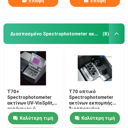
επαφή
επαφή
Διασπασμένο Spectrophotometer ακτίνων
(8)
T70+
T70 οπτικό
Spectrophotometer
Spectrophotometer
ακτίνων UV-VisSplit,
ακτίνων εκπομπής
αυτόνομου ή
διασπασμένο,
λογισμικού έλεγχος,
φωτομετρική σειρά -
Καλύτερη τιμή
Καλύτερη τιμή
για την εκπαίδευση
0.3 - 3.0Abs