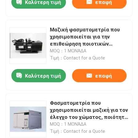
Καλύτερη τιμή
επαφή
Μαζική φασματομετρία που
χρησιμοποιείται για την
επιθεώρηση ποιοτικών
επιθεώρησης, εισαγωγών και
MOQ：1 ΜΟΝΆΔΑ
εξαγωγής
Τιμή：Contact for a Quote
Καλύτερη τιμή
επαφή
Φασματομετρία που
χρησιμοποιείται μαζική για τον
έλεγχο του χώματος, ποιότητα
νερού
MOQ：1 ΜΟΝΆΔΑ
Τιμή：Contact for a Quote