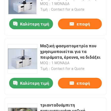
συσκευή ανάλυσης
MOQ：1 ΜΟΝΆΔΑ
Τιμή：Contact for a Quote
Γύρος εργοστασίων
Καλύτερη τιμή
επαφή
Ποιοτικός έλεγχος
Μας ελάτε σε επαφή με
Μαζική φασματομετρία που
χρησιμοποιείται για τα
πειράματα, έρευνα, να διδάξει
Ζητήστε ένα απόσπασμα
MOQ：1 ΜΟΝΆΔΑ
Τιμή：Contact for a Quote
Spectrophotometer ατομικής απορρόφησης
Καλύτερη τιμή
επαφή
Φασματόμετρο ατομικής απορρόφησης φλογών
τριανταδυάμπιτη
Ατομικό φασματόμετρο φθορισμού
ενσωματωμένη μαζική