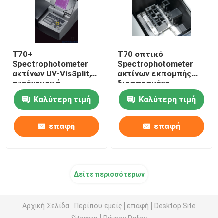
T70+
T70 οπτικό
Spectrophotometer
Spectrophotometer
ακτίνων UV-VisSplit,
ακτίνων εκπομπής
αυτόνομου ή
διασπασμένο,
λογισμικού έλεγχος,
φωτομετρική σειρά -
Καλύτερη τιμή
Καλύτερη τιμή
για την εκπαίδευση
0.3 - 3.0Abs
επαφή
επαφή
Δείτε περισσότερων
Αρχική Σελίδα
Περίπου εμείς
επαφή
Desktop Site
Sitemap
Privacy Policy