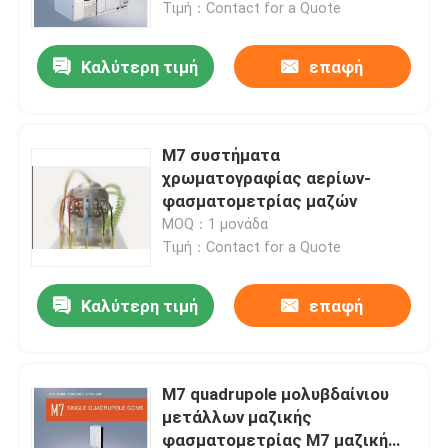
Τιμή：Contact for a Quote
Καλύτερη τιμή
επαφή
M7 συστήματα
χρωματογραφίας αερίων-
φασματομετρίας μαζών
MOQ：1 μονάδα
Τιμή：Contact for a Quote
Καλύτερη τιμή
επαφή
Σπίτι
Προϊόντα
M7 quadrupole μολυβδαίνιου
μετάλλων μαζικής
φασματομετρίας M7 μαζική
Περίπου εμείς