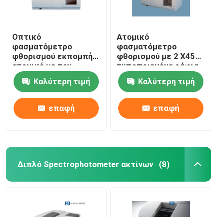
Οπτικό
Ατομικό
φασματόμετρο
φασματόμετρο
φθορισμού εκπομπής
φθορισμού με 2 X45
ατομικό με τον
τυποποιημένα ράφια
προγραμματίσημο
δειγμάτων σωλήνων
Καλύτερη τιμή
Καλύτερη τιμή
έλεγχο ταχύτητας
δοκιμής
επαφή
επαφή
Διπλό Spectrophotometer ακτίνων
(8)