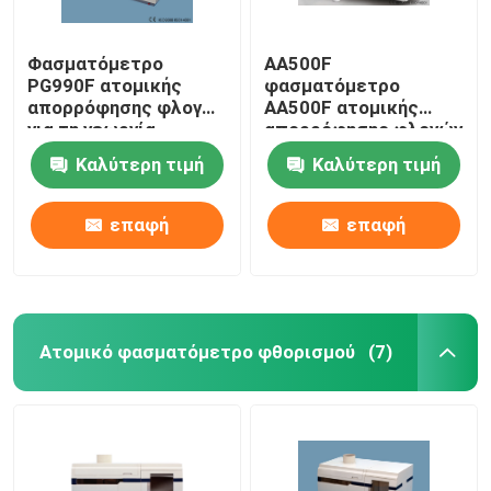
Φασματόμετρο
AA500F
PG990F ατομικής
φασματόμετρο
απορρόφησης φλογών
AA500F ατομικής
για τη γεωργία,
απορρόφησης φλογών
ακρίβεια μήκους
υψηλής επίδοσης με
Καλύτερη τιμή
Καλύτερη τιμή
κύματος + 0.15nm
τον πυργίσκο 8-
λαμπτήρων
επαφή
επαφή
Ατομικό φασματόμετρο φθορισμού
(7)