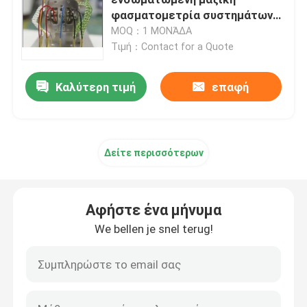
φασματομετρία συστημάτων
ελέγχου που χρησιμοποιείται
MOQ：1 ΜΟΝΆΔΑ
Διπλό Spectrophotometer ακτίνων
για τον έλεγχο διεργασίας,
Τιμή：Contact for a Quote
ποιοτικός έλεγχος
Διασπασμένο Spectrophotometer ακτίνων
Καλύτερη τιμή
επαφή
Εξοπλισμός χρωματογραφίας αερίου
Δείτε περισσότερων
Υγρή χρωματογραφία υψηλής επίδοσης
Αφήστε ένα μήνυμα
Ακτίνα X Diffractometer
We bellen je snel terug!
Σύστημα μαζικής φασματομετρίας
Φορητό φασματόμετρο τομέων