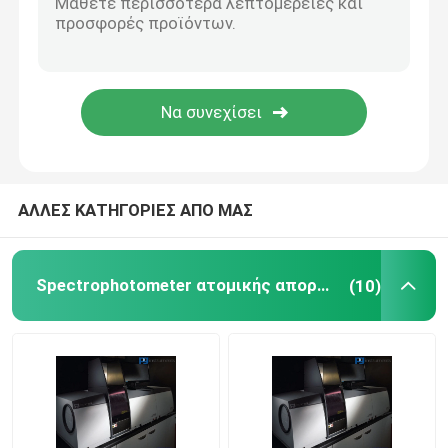
UV μοριακή φασματοσκοπία Vis
Στοιχειώδες όργανο συσκευών ανάλυσης
Φασματόμετρο Benchtop
ΑΛΛΕΣ ΚΑΤΗΓΟΡΙΕΣ ΑΠΟ ΜΑΣ
UV Spectrophotometer Vis
Spectrophotometer ατομικής απορρόφησης
(10)
UV Spectrophotometer Vis μέρη
Τμήματα φασματοσκοπίας ατομικής απορρόφησης
Spectrophotometer μέρη