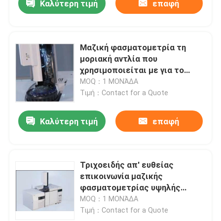
Καλύτερη τιμή
επαφή
Μαζική φασματομετρία τη
μοριακή αντλία που
χρησιμοποιείται με για το
υπόλειμμα φυτοφαρμάκων
MOQ：1 ΜΟΝΆΔΑ
Τιμή：Contact for a Quote
Καλύτερη τιμή
επαφή
Τριχοειδής απ' ευθείας
επικοινωνία μαζικής
φασματομετρίας υψηλής
επίδοσης
MOQ：1 ΜΟΝΆΔΑ
Τιμή：Contact for a Quote