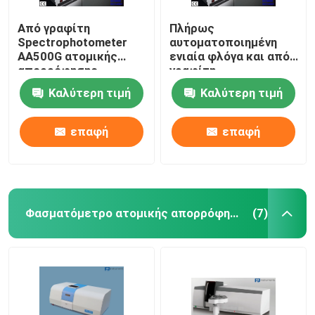
Από γραφίτη
Πλήρως
Spectrophotometer
αυτοματοποιημένη
AA500G ατομικής
ενιαία φλόγα και από
απορρόφησης
γραφίτη
φούρνων με τον κοίλο
Spectrophotometer
Καλύτερη τιμή
Καλύτερη τιμή
πυργίσκο λαμπτήρων
AA500FG ακτίνων
καθόδων 8
ατομικής
απορρόφησης
επαφή
επαφή
Φασματόμετρο ατομικής απορρόφησης φλογών
(7)