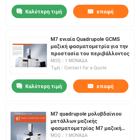
Καλύτερη τιμή
επαφή
M7 ενιαία Quadrupole GCMS
μαζική φασματομετρία για την
προστασία του περιβάλλοντος
MOQ：1 ΜΟΝΆΔΑ
Τιμή：Contact for a Quote
Καλύτερη τιμή
επαφή
M7 quadrupole μολυβδαίνιου
μετάλλων μαζικής
φασματομετρίας M7 μαζική
συσκευή ανάλυσης
MOQ：1 ΜΟΝΆΔΑ