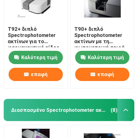
T92+ διπλό
T90+ διπλό
Spectrophotometer
Spectrophotometer
ακτίνων για το
ακτίνων με τη
φαρμακευτικό είδος,
φωτομετρική σειρά
ανιχνευτής PMT
-4.0-4.0Abs & του
Καλύτερη τιμή
Καλύτερη τιμή
υψηλού ψηφίσματος
επαφή
επαφή
Διασπασμένο Spectrophotometer ακτίνων
(8)