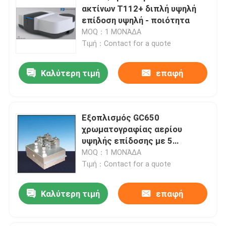
ακτίνων T112+ διπλή υψηλή
επίδοση υψηλή - ποιότητα
MOQ：1 ΜΟΝΆΔΑ
Τιμή：Contact for a quote
Καλύτερη τιμή
επαφή
Εξοπλισμός GC650
χρωματογραφίας αερίου
υψηλής επίδοσης με 5
εγχυτήρες δειγμάτων
MOQ：1 ΜΟΝΆΔΑ
Τιμή：Contact for a quote
Καλύτερη τιμή
επαφή