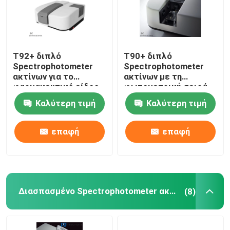
T92+ διπλό
T90+ διπλό
Spectrophotometer
Spectrophotometer
ακτίνων για το
ακτίνων με τη
φαρμακευτικό είδος,
φωτομετρική σειρά
ανιχνευτής PMT
-4.0-4.0Abs & του
Καλύτερη τιμή
Καλύτερη τιμή
υψηλού ψηφίσματος
επαφή
επαφή
Διασπασμένο Spectrophotometer ακτίνων
(8)