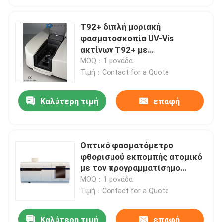
T92+ διπλή μοριακή
φασματοσκοπία UV-Vis
ακτίνων T92+ με
Monochromator czerny-Turner
MOQ：1 μονάδα
Τιμή：Contact for a Quote
Καλύτερη τιμή
επαφή
Οπτικό φασματόμετρο
φθορισμού εκπομπής ατομικό
με τον προγραμματίσημο
έλεγχο ταχύτητας
MOQ：1 μονάδα
Τιμή：Contact for a Quote
Καλύτερη τιμή
επαφή