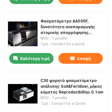
Φασματόμετρο AA500F,
δυνατότητα αναπαραγωγής
ατομικής απορρόφησης
φλογών τροφίμων μήκους
MOQ：1 μονάδα
κύματος < 0.05nm
Τιμή：Contact for a quote
Καλύτερη τιμή
επαφή
Σπίτι
C30 φορητό φασματόμετρο
ανάλυσης Soil&Fertilizer, μήκος
κύματος Reproducibility≤ 0.1nm
Προϊόντα
MOQ：1 μονάδα
Τιμή：Contact for a Quote
Περίπου εμείς