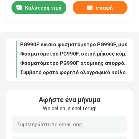
Καλύτερη τιμή
επαφή
Φασματόμετρο PG990F ατομικής απορρόφησης φλογών με Monochromator CT
PG990F ενιαίο φασματόμετρο PG990F, μμένο μήκος κύματος 250nm ατομικής απορρόφησης φλογών ακτίνων
Γύρος εργοστασίων
Φασματόμετρο PG990F, σειρά μήκους κύματος 190 - 900nm ατομικής απορρόφησης φλογών μεταλλείας
Φασματόμετρο PG990F ατομικής απορρόφησης φλογών για τη γεωργία, ακρίβεια μήκους κύματος + 0.15nm
Ποιοτικός έλεγχος
Συμβατό ορατό φορητό ολογραφικό κοίλο κιγκλίδωμα επίπεδος-τομέων φασματομέτρων C30
C30M γρήγορο φορητό φασματόμετρο ανάλυσης νερού ανίχνευσης με CCD και 2GB μνήμη
Μας ελάτε σε επαφή με
Διπλό Spectrophotometer ακτίνων T80+ με τοπικός & UV κερδίζει τον έλεγχο λογισμικού
T90+ διπλό Spectrophotometer ακτίνων με τη φωτομετρική σειρά -4.0-4.0Abs & του υψηλού ψηφίσματος
Ζητήστε ένα απόσπασμα
T92+ διπλό Spectrophotometer ακτίνων για το φαρμακευτικό είδος, ανιχνευτής PMT
Διπλό Spectrophotometer ακτίνων T92+ με τη συνεχώς μεταβλητή σχισμή για την έρευνα
Spectrophotometer ατομικής απορρόφησης
Αφήστε ένα μήνυμα
HPLC πρότυπο LC200 αξιοπιστίας και σταθερότητας με την αντλία Isocratic ή κλίσης
We bellen je snel terug!
Υγρή χρωματογραφία LC200 ιατρικής και υψηλής επίδοσης φαρμακευτικών ειδών
Φασματόμετρο ατομικής απορρόφησης φλογών
Υγρή χρωματογραφία LC200 υψηλής επίδοσης με το χειρωνακτικό εγχυτήρα/την αυτόματη δειγματοληπτική συσκευή
HPLC πρότυπο LC200, ανώτατη πίεση 40Mpa αντλιών/5800psi, ακρίβεια ≤0.075%RSD ροής
Ατομικό φασματόμετρο φθορισμού
Υγρή χρωματογραφία LC200 υψηλής επίδοσης με τη σειρά ροής 0.00110.000ml/min