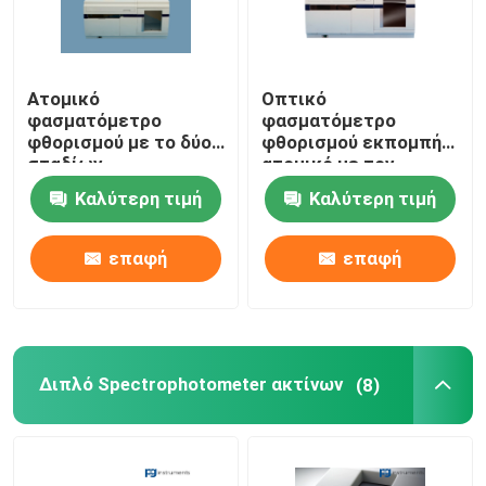
Ατομικό
Οπτικό
φασματόμετρο
φασματόμετρο
φθορισμού με το δύο
φθορισμού εκπομπής
σταδίων
ατομικό με τον
υγροποιημένου αερίου
προγραμματίσημο
Καλύτερη τιμή
Καλύτερη τιμή
διαχωριστή υψηλής
έλεγχο ταχύτητας
αποδοτικότητας
επαφή
επαφή
Διπλό Spectrophotometer ακτίνων
(8)