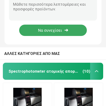
Πυριτίου φωτογραφιών διόδων ανιχνευτών οπτικό Spectrophotometer ακτίνων εκπομπής διασπασμένο T60U
Διπλό Spectrophotometer ακτίνων
Διασπασμένο Spectrophotometer ακτίνων T70, αυτόματος μετατροπέας 8 κυττάρων, ακρίβεια +0.3nm μήκους κύματος
T70 οπτικό Spectrophotometer ακτίνων εκπομπής διασπασμένο, φωτομετρική σειρά - 0.3 - 3.0Abs
Διασπασμένο Spectrophotometer ακτίνων
T70+ Spectrophotometer ακτίνων UV-VisSplit, αυτόνομου ή λογισμικού έλεγχος, για την εκπαίδευση
Διασπασμένο Spectrophotometer ακτίνων UV-Vis T70+ με το μεταβλητό εύρος ζώνης 0.5, 1.0, 2.0, 5.0nm
Εξοπλισμός χρωματογραφίας αερίου
ΑΛΛΕΣ ΚΑΤΗΓΟΡΙΕΣ ΑΠΟ ΜΑΣ
Υγρή χρωματογραφία υψηλής επίδοσης
Spectrophotometer ατομικής απορρόφησης
(10)
Ακτίνα X Diffractometer
Σύστημα μαζικής φασματομετρίας
Φορητό φασματόμετρο τομέων