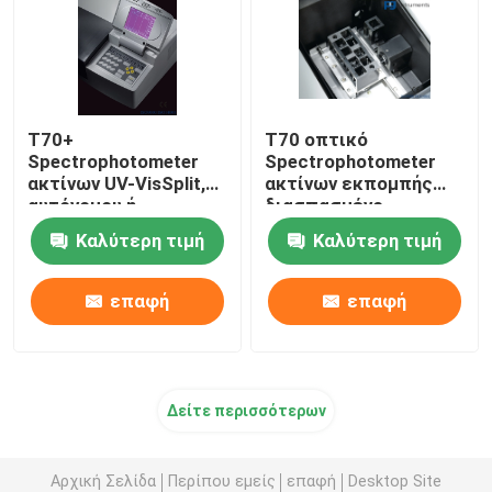
T70+
T70 οπτικό
Spectrophotometer
Spectrophotometer
ακτίνων UV-VisSplit,
ακτίνων εκπομπής
αυτόνομου ή
διασπασμένο,
λογισμικού έλεγχος,
φωτομετρική σειρά -
Καλύτερη τιμή
Καλύτερη τιμή
για την εκπαίδευση
0.3 - 3.0Abs
επαφή
επαφή
Δείτε περισσότερων
Αρχική Σελίδα
Περίπου εμείς
επαφή
Desktop Site