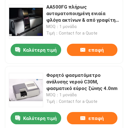
AA500FG πλήρως
αυτοματοποιημένη ενιαία
φλόγα ακτίνων & από γραφίτη
Spectrophotometer ατομικής
MOQ：1 μονάδα
απορρόφησης
Τιμή：Contact for a Quote
Καλύτερη τιμή
επαφή
Φορητό φασματόμετρο
ανάλυσης νερού C30M,
φασματικό εύρος ζώνης 4.0nm
MOQ：1 μονάδα
Τιμή：Contact for a Quote
Καλύτερη τιμή
επαφή