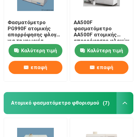
Φασματόμετρο
AA500F
PG990F ατομικής
φασματόμετρο
απορρόφησης φλογών
AA500F ατομικής
για τη γεωργία,
απορρόφησης φλογών
ακρίβεια μήκους
υψηλής επίδοσης με
Καλύτερη τιμή
Καλύτερη τιμή
κύματος + 0.15nm
τον πυργίσκο 8-
λαμπτήρων
επαφή
επαφή
Ατομικό φασματόμετρο φθορισμού
(7)