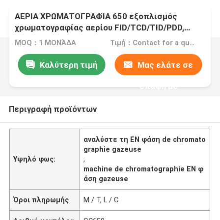
ΑΕΡΙΑ ΧΡΩΜΑΤΟΓΡΑΦΊΑ 650 εξοπλισμός
χρωματογραφίας αερίου FID/TCD/TID/PDD,
ανιχνευτές
MOQ：1 ΜΟΝΆΔΑ
Τιμή：Contact for a quote
Καλύτερη τιμή
Μας ελάτε σε
επαφή με
Περιγραφή προϊόντων
αναλύστε τη EN φάση de chromato
graphie gazeuse
Υψηλό φως:
,
machine de chromatographie EN φ
άση gazeuse
Όροι πληρωμής
Μ / Τ, L / C