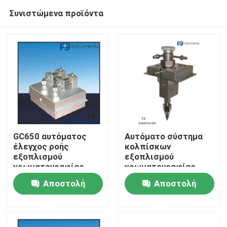
Συνιστώμενα προϊόντα
GC650 αυτόματος
Αυτόματο σύστημα
έλεγχος ροής
κολπίσκων
εξοπλισμού
εξοπλισμού
Σπίτι
χρωματογραφίας
χρωματογραφίας
αερίου
αερίου, εξοπλισμός
Αποστολή
Αποστολή
ανάλυσης αερίου
Σχετικά με εμάς
GC650
ερώτησης
ερώτησης
Επαφές