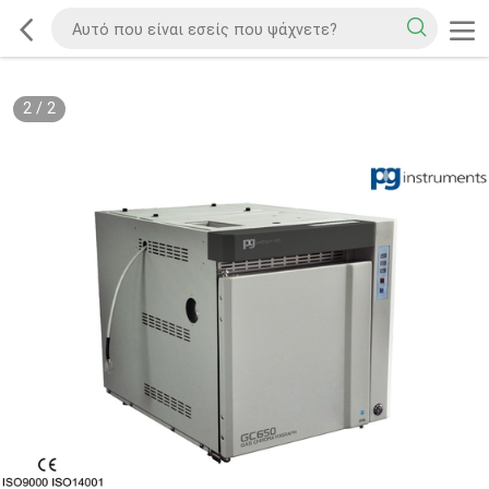
2
/
2