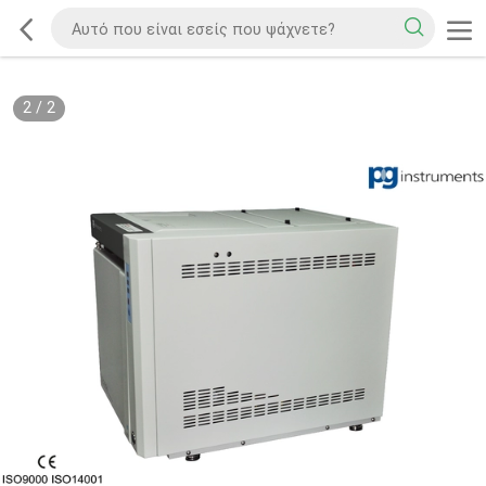
2
/
2