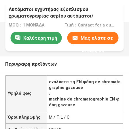
Αυτόματοι εγχυτήρας εξοπλισμού
χρωματογραφίας αερίου αυτόματοι/
δειγματοληπτική συσκευή, εξοπλισμός
MOQ：1 ΜΟΝΆΔΑ
Τιμή：Contact for a quote
ανάλυσης αερίου GC650
Καλύτερη τιμή
Μας ελάτε σε
επαφή με
Περιγραφή προϊόντων
αναλύστε τη EN φάση de chromato
graphie gazeuse
Υψηλό φως:
,
machine de chromatographie EN φ
άση gazeuse
Όροι πληρωμής
Μ / Τ, L / C