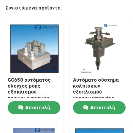
Συνιστώμενα προϊόντα
GC650 αυτόματος
Αυτόματο σύστημα
έλεγχος ροής
κολπίσκων
εξοπλισμού
εξοπλισμού
Σπίτι
χρωματογραφίας
χρωματογραφίας
αερίου
αερίου, εξοπλισμός
Αποστολή
Αποστολή
ανάλυσης αερίου
Προϊόντα
GC650
ερώτησης
ερώτησης
Περίπου εμείς