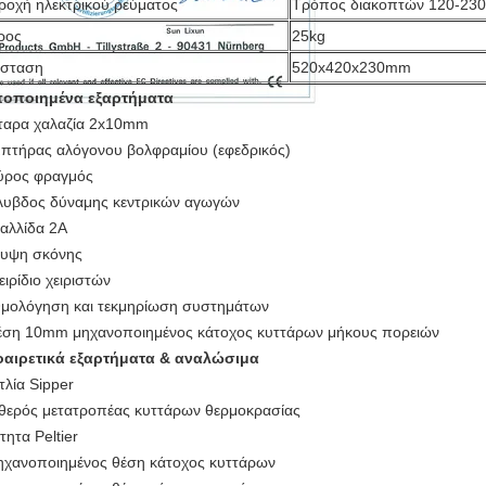
ροχή ηλεκτρικού ρεύματος
Τρόπος διακοπτών 120-23
ρος
25kg
άσταση
520x420x230mm
οποιημένα εξαρτήματα
ταρα χαλαζία 2x10mm
πτήρας αλόγονου βολφραμίου (εφεδρικός)
ρος φραγμός
υβδος δύναμης κεντρικών αγωγών
αλλίδα 2A
υψη σκόνης
ειρίδιο χειριστών
μολόγηση και τεκμηρίωση συστημάτων
έση 10mm μηχανοποιημένος κάτοχος κυττάρων μήκους πορειών
αιρετικά εξαρτήματα & αναλώσιμα
ντλία Sipper
θερός μετατροπέας κυττάρων θερμοκρασίας
τητα Peltier
ηχανοποιημένος θέση κάτοχος κυττάρων