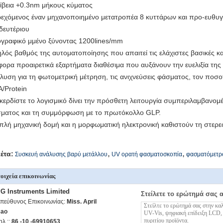
ίβεια +0.3nm μήκους κύματος
εχόμενος έναν μηχανοποιημένο μετατροπέα 8 κυττάρων και προ-ευθυ
 δευτέριου
γραφικό μμένο ξύνοντας 1200lines/mm
λός βαθμός της αυτοματοποίησης που απαιτεί τις ελάχιστες βασικές κα
φορα προαιρετικά εξαρτήματα διαθέσιμα που αυξάνουν την ευελιξία τη
λυση για τη φωτομετρική μέτρηση, τις ανιχνεύσεις φάσματος, τον ποσ
/Protein
κερδίστε το λογισμικό δίνει την πρόσθετη λειτουργία συμπεριλαμβανομ
ματος και τη συμμόρφωση με το πρωτόκολλο GLP.
πλή μηχανική δομή και η μορφωματική ηλεκτρονική καθιστούν τη στε
,
,
κέτα:
Συσκευή ανάλυσης βαρύ μετάλλου
UV ορατή φασματοσκοπία
φασματόμετρ
οιχεία επικοινωνίας
G Instruments Limited
Στείλετε το ερώτημά σας 
πεύθυνος Επικοινωνίας:
Miss. April
ao
ηλ.::
86 -10 -69910653