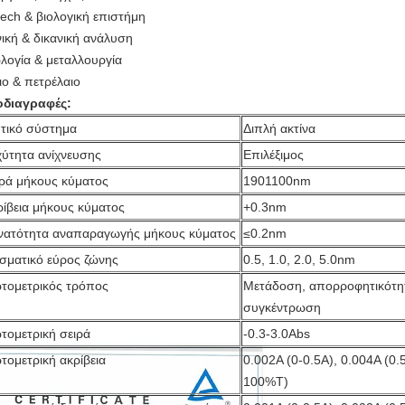
tech & βιολογική επιστήμη
νική & δικανική ανάλυση
λογία & μεταλλουργία
ιο & πετρέλαιο
διαγραφές:
τικό σύστημα
Διπλή ακτίνα
χύτητα ανίχνευσης
Επιλέξιμος
ιρά μήκους κύματος
1901100nm
ρίβεια μήκους κύματος
+0.3nm
νατότητα αναπαραγωγής μήκους κύματος
≤0.2nm
σματικό εύρος ζώνης
0.5, 1.0, 2.0, 5.0nm
τομετρικός τρόπος
Μετάδοση, απορροφητικότητ
συγκέντρωση
τομετρική σειρά
-0.3-3.0Abs
τομετρική ακρίβεια
0.002A (0-0.5A), 0.004A (0.
100%T)