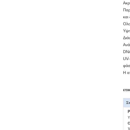
Ακρ
Παρ
και
Ολο
Υψη
Διά
Ανά
DNA
UV-
φάσ
Η α
ετι
Στ
P
Υ
C
Τ