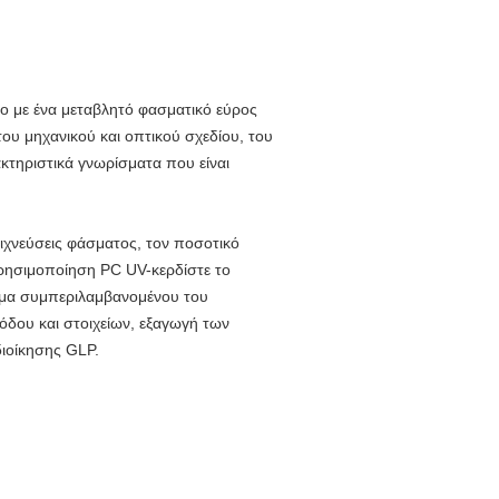
μο με ένα μεταβλητό φασματικό εύρος
ου μηχανικού και οπτικού σχεδίου, του
κτηριστικά γνωρίσματα που είναι
νιχνεύσεις φάσματος, τον ποσοτικό
χρησιμοποίηση PC UV-κερδίστε το
σιμα συμπεριλαμβανομένου του
όδου και στοιχείων, εξαγωγή των
διοίκησης GLP.