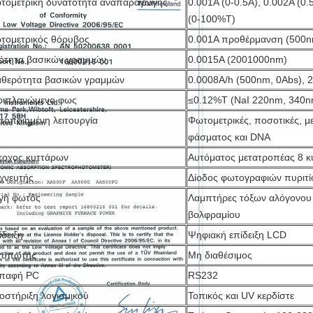
τομετρική δυνατότητα αναπαραγωγής
0.001A (0-0.5A), 0.002A (0.
(0-100%T)
τομετρικός θόρυβος
0.001A προθέρμανση (500n
ιότητα βασικών γραμμών
0.0015A (2001000nm)
αθερότητα βασικών γραμμών
0.0008A/h (500nm, 0Abs), 
ριπλανώμενο φως
≤0.12%T (NaI 220nm, 340
ποποιημένη λειτουργία
Φωτομετρικές, ποσοτικές, μ
φάσματος και DNA
τοχος κυττάρων
Αυτόματος μετατροπέας 8 
ιχνευτής
Δίοδος φωτογραφιών πυριτί
γή φωτός
Λαμπτήρες τόξων αλόγονου 
βολφραμίου
δειξη
Ψηφιακή επίδειξη LCD
τυπωτής
Μη διαθέσιμος
επαφή PC
RS232
οστήριξη λογισμικού
Τοπικός και UV κερδίστε