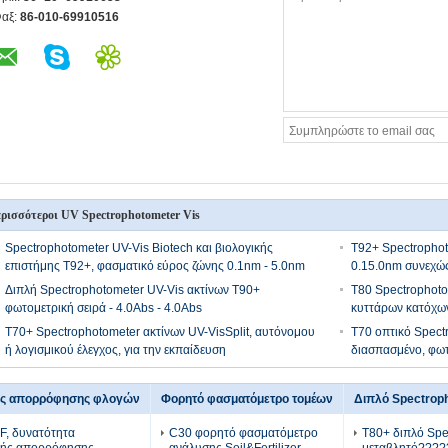
αξ:
86-010-69910516
ρισσότεροι UV Spectrophotometer Vis
Spectrophotometer UV-Vis Biotech και βιολογικής
T92+ Spectrophot
επιστήμης T92+, φασματικό εύρος ζώνης 0.1nm - 5.0nm
0.15.0nm συνεχώ
Διπλή Spectrophotometer UV-Vis ακτίνων T90+
T80 Spectrophoto
φωτομετρική σειρά - 4.0Abs - 4.0Abs
κυττάρων κατόχω
T70+ Spectrophotometer ακτίνων UV-VisSplit, αυτόνομου
T70 οπτικό Spect
ή λογισμικού έλεγχος, για την εκπαίδευση
διασπασμένο, φωτο
ής απορρόφησης φλογών
Φορητό φασματόμετρο τομέων
Διπλό Spectrop
, δυνατότητα
C30 φορητό φασματόμετρο
T80+ διπλό Spe