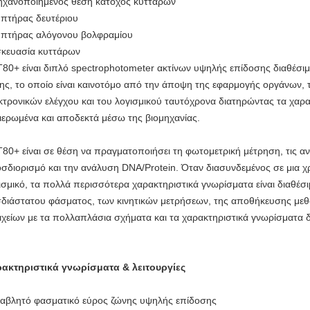
ηχανοποιημένος θέση κάτοχος κυττάρων
πτήρας δευτέριου
πτήρας αλόγονου βολφραμίου
κευασία κυττάρων
T80+ είναι διπλό spectrophotometer ακτίνων υψηλής επίδοσης διαθέσι
ης, το οποίο είναι καινοτόμο από την άποψη της εφαρμογής οργάνων, τ
κτρονικών ελέγχου και του λογισμικού ταυτόχρονα διατηρώντας τα χαρα
ιερωμένα και αποδεκτά μέσω της βιομηχανίας.
T80+ είναι σε θέση να πραγματοποιήσει τη φωτομετρική μέτρηση, τις α
σδιορισμό και την ανάλυση DNA/Protein. Όταν διασυνδεμένος σε μια 
ισμικό, τα πολλά περισσότερα χαρακτηριστικά γνωρίσματα είναι διαθέ
σδιάστατου φάσματος, των κινητικών μετρήσεων, της αποθήκευσης μεθ
ιχείων με τα πολλαπλάσια σχήματα και τα χαρακτηριστικά γνωρίσματα 
ακτηριστικά γνωρίσματα & λειτουργίες
αβλητό φασματικό εύρος ζώνης υψηλής επίδοσης