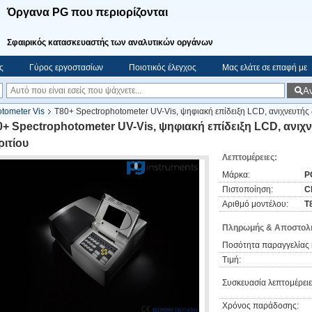
Όργανα PG που περιορίζονται
Σφαιρικός κατασκευαστής των αναλυτικών οργάνων
ς
Γύρος εργοστασίων
Ποιοτικός έλεγχος
Μας ελάτε σε επαφή με
Α
tometer Vis
T80+ Spectrophotometer UV-Vis, ψηφιακή επίδειξη LCD, ανιχνευτή
0+ Spectrophotometer UV-Vis, ψηφιακή επίδειξη LCD, ανι
ριτίου
Λεπτομέρειες:
Μάρκα:
P
Πιστοποίηση:
C
Αριθμό μοντέλου:
T
Πληρωμής & Αποστολή
Ποσότητα παραγγελίας 
Τιμή:
Συσκευασία λεπτομέρειε
Χρόνος παράδοσης: