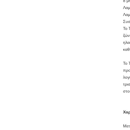
8 μ
Λαμ
Λαμ
Συσ
Το 
ζών
ηλε
καθ
Το 
προ
λογ
τρι
στο
Χαρ
Μετ