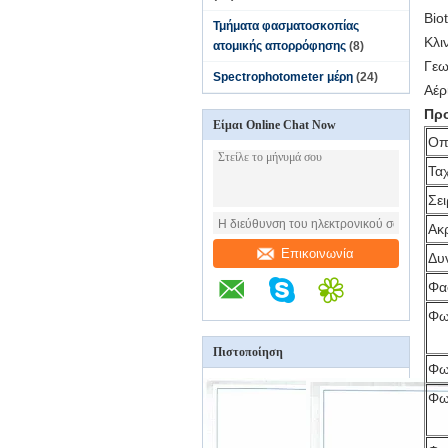
Bio
Τμήματα φασματοσκοπίας
Κλι
ατομικής απορρόφησης
(8)
Γεω
Spectrophotometer μέρη
(24)
Αέρ
Προ
Είμαι Online Chat Now
Οπ
Τα
Σε
Ακ
Επικοινωνία
Δυ
Φα
Φω
Πιστοποίηση
Φω
Φω