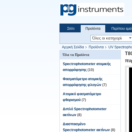
Σπίτι
Προϊόντα
Περίπου εμεί
Αρχική Σελίδα
Προϊόντα
UV Spectropho
T8
Όλα τα Προϊόντα
πυ
Spectrophotometer ατομικής
απορρόφησης
(10)
Φασματόμετρο ατομικής
απορρόφησης φλογών
(7)
Ατομικό φασματόμετρο
φθορισμού
(7)
Διπλό Spectrophotometer
ακτίνων
(8)
Διασπασμένο
Spectrophotometer ακτίνων
(8)