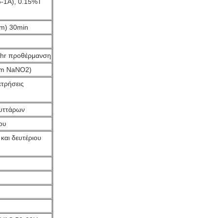
5-1A), 0.15%T
m) 30min
2hr προθέρμανση
nm NaNO2)
ετρήσεις
κυττάρων
ου
και δευτέριου