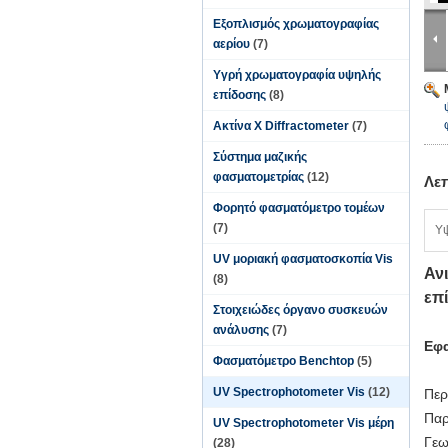
Εξοπλισμός χρωματογραφίας
αερίου
(7)
Υγρή χρωματογραφία υψηλής
επίδοσης
(8)
Ακτίνα X Diffractometer
(7)
Σύστημα μαζικής
φασματομετρίας
(12)
Λε
Φορητό φασματόμετρο τομέων
(7)
Υ
UV μοριακή φασματοσκοπία Vis
Αν
(8)
επ
Στοιχειώδες όργανο συσκευών
ανάλυσης
(7)
Εφ
Φασματόμετρο Benchtop
(5)
UV Spectrophotometer Vis
(12)
Περ
Παρ
UV Spectrophotometer Vis μέρη
Γεω
(28)