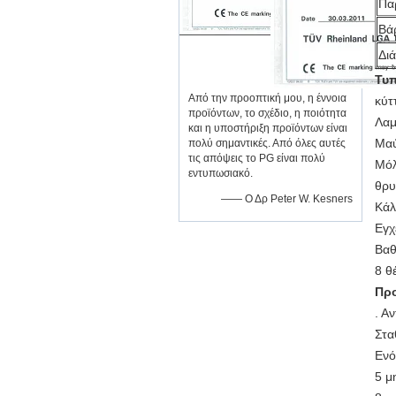
Πα
Βά
Δι
Τυπ
Από την προοπτική μου, η έννοια
κύτ
προϊόντων, το σχέδιο, η ποιότητα
Λαμ
και η υποστήριξη προϊόντων είναι
Μαύ
πολύ σημαντικές. Από όλες αυτές
τις απόψεις το PG είναι πολύ
Μόλ
εντυπωσιακό.
θρυ
—— Ο Δρ Peter W. Kesners
Κάλ
Εγχ
Βαθ
8 θ
Προ
. Α
Στα
Ενό
5 μ