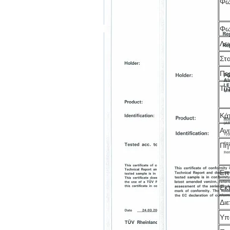
Φω
Φω
Λε
Στ
Πε
Τυ
Κά
Αν
Πη
Επί
Εκ
Δι
Υπ