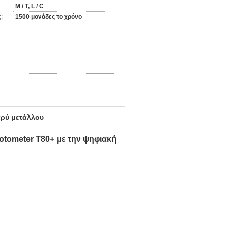
Μ / Τ, L / C
:
1500 μονάδες το χρόνο
ρύ μετάλλου
otometer T80+ με την ψηφιακή