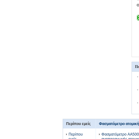
Φ
Πε
Περίπου εμείς
Φασματόμετρο ατομικ
Περίπου
Φασματόμετρο AA500F