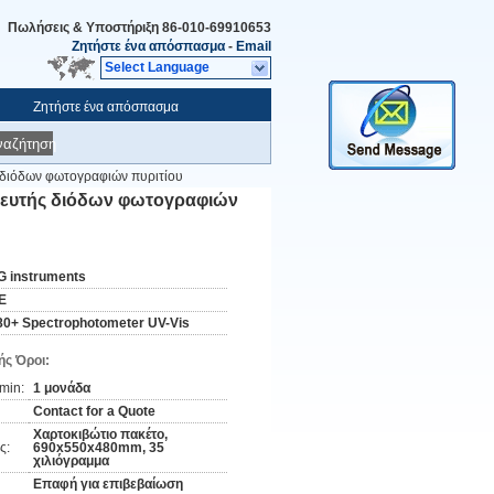
Πωλήσεις & Υποστήριξη
86-010-69910653
Ζητήστε ένα απόσπασμα
-
Email
Select Language
Ζητήστε ένα απόσπασμα
ναζήτηση
ς διόδων φωτογραφιών πυριτίου
χνευτής διόδων φωτογραφιών
G instruments
E
80+ Spectrophotometer UV-Vis
ς Όροι:
min:
1 μονάδα
Contact for a Quote
Χαρτοκιβώτιο πακέτο,
ς:
690x550x480mm, 35
χιλιόγραμμα
Επαφή για επιβεβαίωση