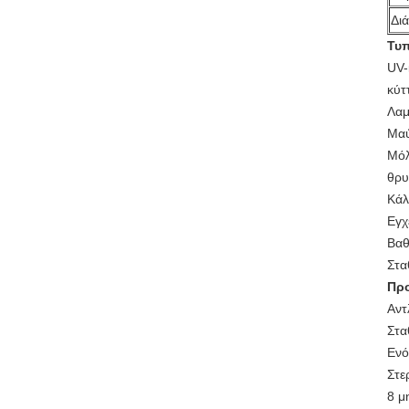
Δι
Τυπ
UV-
κύτ
Λαμ
Μαύ
Μόλ
θρυ
Κάλ
Εγχ
Βαθ
Στα
Προ
Αντ
Στα
Ενό
Στε
8 μ