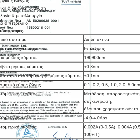
ργικός έλεγχος
νική & δικανική ανάλυση
λογία & μεταλλουργία
ιο & πετρέλαιο
διαγραφές:
τικό σύστημα
Διπλή ακτίνα
χύτητα ανίχνευσης
Επιλέξιμος
ιρά μήκους κύματος
190900nm
ρίβεια μήκους κύματος
+0.3nm
νατότητα αναπαραγωγής μήκους κύματος
≤0.1nm
σματικό εύρος ζώνης
0.1, 0.2, 0.5, 1.0, 2.0, 5.0n
τομετρικός τρόπος
Μετάδοση, απορροφητικότητ
συγκέντρωση,
όλοι που χρησιμοποιούν το
τομετρική σειρά
-4.0-4.0Abs
τομετρική ακρίβεια
0.002A (0-0.5A), 0.004A (0.
100%T)