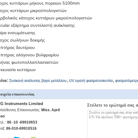
οχος κυττάρων μήκους πορειών 5100mm
οχος κυττάρων μικροϋπολογιστών
ρβολικός κάτοχος κυττάρων μικροϋπολογιστών
cular εξάρτημα συντελεστή ανάκλασης
ίρα ενσωμάτωσης
οχος σωλήνων δοκιμής
πτήρας δευτέριου
πτήρας αλόγονου βολφραμίου
ήνας φωτοπολλαπλασιαστών
κευασία κυττάρων
,
,
κέτα:
Συσκευή ανάλυσης βαρύ μετάλλου
UV ορατή φασματοσκοπία
φασματόμετρ
οιχεία επικοινωνίας
G Instruments Limited
Στείλετε το ερώτημά σας 
πεύθυνος Επικοινωνίας:
Miss. April
ao
ηλ.::
86 -10 -69910653
αξ:
86-010-69910516