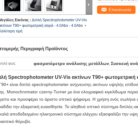
Επικοινωνία
Μεγάλες Εικόνας :
Διπλή Spectrophotometer UV-Vis
ακτίνων T90+ φωτομετρική σειρά - 4.0Abs - 4.0Abs
Καλύτερη τιμή
πτομερής Περιγραφή Προϊόντος
φασματόμετρο ανάλυσης μετάλλων
Συσκευή ανά
ψηλό φως:
,
πλή Spectrophotometer UV-Vis ακτίνων T90+ φωτομετρική σ
T90+ είναι διπλό spectrophotometer ανίχνευσης ακτίνων υψηλής επίδο
ης. Monochromator czerny-Turner με ένα ολογραφικό κιγκλίδωμα περιο
χιστο και προσφέρει το άριστο οπτικό ψήφισμα. Η χρήση ενός σωλήν
αδίδει την εξαιρετική ευαισθησία. Το αληθινό οπτικό σύστημα διπλός-α
 καλά αποδεδειγμένο ηλεκτρονικό σύστημα ελέγχου εξασφαλίζει την υψ
ασιτικό θόρυβο.