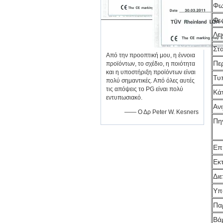
Φω
Φω
Λε
Στ
Από την προοπτική μου, η έννοια
Πε
προϊόντων, το σχέδιο, η ποιότητα
και η υποστήριξη προϊόντων είναι
Τυ
πολύ σημαντικές. Από όλες αυτές
τις απόψεις το PG είναι πολύ
Κά
εντυπωσιακό.
Αν
—— Ο Δρ Peter W. Kesners
Πη
Επί
Εκ
Δι
Υπ
Πα
Βά