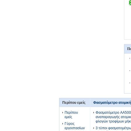
Πε
Περίπου εμείς
Φασματόμετρο ατομικ
Περίπου
Φασματόμετρο AA500F
εμείς
αναπαραγωγής ατομι
φλογών τροφίμων μήκ
Γύρος
εργοστασίων
3 τύποι φασματομέτρω