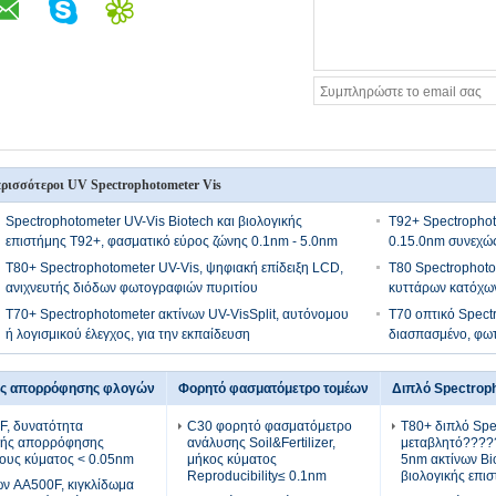
ρισσότεροι UV Spectrophotometer Vis
Spectrophotometer UV-Vis Biotech και βιολογικής
T92+ Spectrophot
επιστήμης T92+, φασματικό εύρος ζώνης 0.1nm - 5.0nm
0.15.0nm συνεχώ
T80+ Spectrophotometer UV-Vis, ψηφιακή επίδειξη LCD,
T80 Spectrophoto
ανιχνευτής διόδων φωτογραφιών πυριτίου
κυττάρων κατόχω
T70+ Spectrophotometer ακτίνων UV-VisSplit, αυτόνομου
T70 οπτικό Spect
ή λογισμικού έλεγχος, για την εκπαίδευση
διασπασμένο, φωτο
ής απορρόφησης φλογών
Φορητό φασματόμετρο τομέων
Διπλό Spectrop
, δυνατότητα
C30 φορητό φασματόμετρο
T80+ διπλό Spe
κής απορρόφησης
ανάλυσης Soil&Fertilizer,
μεταβλητό?????
ους κύματος < 0.05nm
μήκος κύματος
5nm ακτίνων Bi
Reproducibility≤ 0.1nm
βιολογικής επι
ν AA500F, κιγκλίδωμα