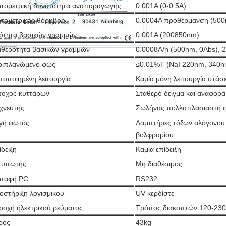
τομετρική δυνατότητα αναπαραγωγής
0.001A (0-0.5A)
τομετρικός θόρυβος
0.0004A προθέρμανση (500
ιότητα βασικών γραμμών
0.001A (200850nm)
αθερότητα βασικών γραμμών
0.0008A/h (500nm, 0Abs), 
ριπλανώμενο φως
≤0.01%T (NaI 220nm, 340
ποποιημένη λειτουργία
Καμία μόνη λειτουργία στάσ
τοχος κυττάρων
Σταθερό δείγμα και αναφορά
ιχνευτής
Σωλήνας πολλαπλασιαστή 
γή φωτός
Λαμπτήρες τόξων αλόγονου 
βολφραμίου
δειξη
Καμία επίδειξη
τυπωτής
Μη διαθέσιμος
επαφή PC
RS232
οστήριξη λογισμικού
UV κερδίστε
ροχή ηλεκτρικού ρεύματος
Τρόπος διακοπτών 120-23
ρος
43kg