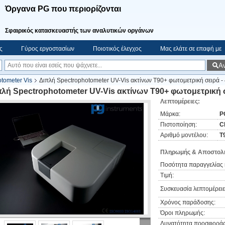
Όργανα PG που περιορίζονται
Σφαιρικός κατασκευαστής των αναλυτικών οργάνων
ς
Γύρος εργοστασίων
Ποιοτικός έλεγχος
Μας ελάτε σε επαφή με
Α
tometer Vis
Διπλή Spectrophotometer UV-Vis ακτίνων T90+ φωτομετρική σειρά - 
πλή Spectrophotometer UV-Vis ακτίνων T90+ φωτομετρική σ
Λεπτομέρειες:
Μάρκα:
P
Πιστοποίηση:
C
Αριθμό μοντέλου:
T
Πληρωμής & Αποστολή
Ποσότητα παραγγελίας 
Τιμή:
Συσκευασία λεπτομέρειε
Χρόνος παράδοσης:
Όροι πληρωμής:
Δυνατότητα προσφοράς