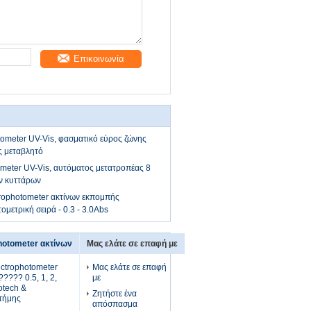
Επικοινωνία
ometer UV-Vis, φασματικό εύρος ζώνης
ς μεταβλητό
meter UV-Vis, αυτόματος μετατροπέας 8
ν κυττάρων
rophotometer ακτίνων εκπομπής
μετρική σειρά - 0.3 - 3.0Abs
hotometer ακτίνων
Μας ελάτε σε επαφή με
ctrophotometer
Μας ελάτε σε επαφή
???? 0.5, 1, 2,
με
otech &
Ζητήστε ένα
στήμης
απόσπασμα