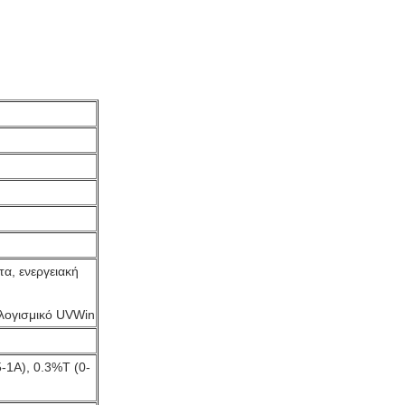
m
α, ενεργειακή
 λογισμικό UVWin
5-1A), 0.3%T (0-