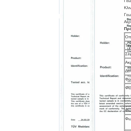
Γεω
Κλι
Γεω
Αέρ
Προ
Οπ
Τα
Σε
Ακ
Δυ
Φα
Φω
Φω
Φω