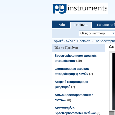
Σπίτι
Προϊόντα
Περίπου εμεί
Αρχική Σελίδα
Προϊόντα
UV Spectropho
Δι
Όλα τα Προϊόντα
Spectrophotometer ατομικής
απορρόφησης
(10)
Φασματόμετρο ατομικής
απορρόφησης φλογών
(7)
Ατομικό φασματόμετρο
φθορισμού
(7)
Διπλό Spectrophotometer
ακτίνων
(8)
Διασπασμένο
Spectrophotometer ακτίνων
(8)