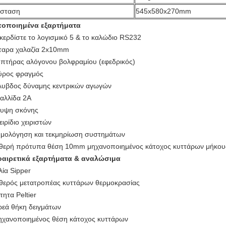
άσταση
545x580x270mm
οποιημένα εξαρτήματα
κερδίστε το λογισμικό 5 & το καλώδιο RS232
ταρα χαλαζία 2x10mm
πτήρας αλόγονου βολφραμίου (εφεδρικός)
ρος φραγμός
υβδος δύναμης κεντρικών αγωγών
αλλίδα 2A
υψη σκόνης
ειρίδιο χειριστών
μολόγηση και τεκμηρίωση συστημάτων
θερή πρότυπα θέση 10mm μηχανοποιημένος κάτοχος κυττάρων μήκου
αιρετικά εξαρτήματα & αναλώσιμα
λία Sipper
θερός μετατροπέας κυττάρων θερμοκρασίας
τητα Peltier
ρεά θήκη δειγμάτων
ηχανοποιημένος θέση κάτοχος κυττάρων