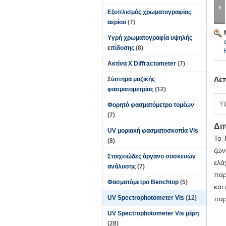
Εξοπλισμός χρωματογραφίας
αερίου
(7)
Υγρή χρωματογραφία υψηλής
επίδοσης
(8)
Ακτίνα X Diffractometer
(7)
Λε
Σύστημα μαζικής
φασματομετρίας
(12)
Υ
Φορητό φασματόμετρο τομέων
(7)
Δι
UV μοριακή φασματοσκοπία Vis
Το 
(8)
ζών
Στοιχειώδες όργανο συσκευών
ελά
ανάλυσης
(7)
παρ
Φασματόμετρο Benchtop
(5)
και
UV Spectrophotometer Vis
(12)
παρ
UV Spectrophotometer Vis μέρη
(28)