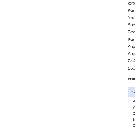
κάτ
Κάτ
Υπε
Spe
Σφα
Κάτ
Λαμ
Λαμ
Σωλ
Συσ
ετι
Στ
P
Υ
C
Τ
Φ