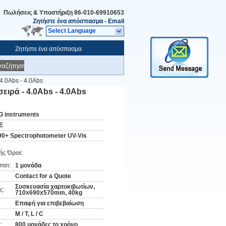
Πωλήσεις & Υποστήριξη
86-010-69910653
Ζητήστε ένα απόσπασμα
-
Email
Select Language
Ζητήστε ένα απόσπασμα
ναζήτηση
4.0Abs - 4.0Abs
ειρά - 4.0Abs - 4.0Abs
G instruments
E
90+ Spectrophotometer UV-Vis
ς Όροι:
min:
1 μονάδα
Contact for a Quote
Συσκευασία χαρτοκιβωτίων,
ς:
710x690x570mm, 40kg
Επαφή για επιβεβαίωση
Μ / Τ, L / C
:
800 μονάδες το χρόνο