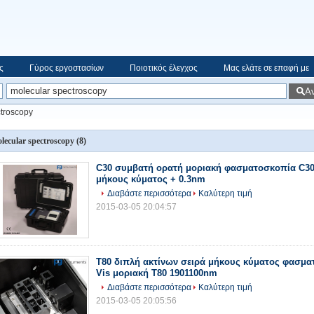
ς
Γύρος εργοστασίων
Ποιοτικός έλεγχος
Μας ελάτε σε επαφή με
Α
ctroscopy
lecular spectroscopy
(8)
C30 συμβατή ορατή μοριακή φασματοσκοπία C30,
μήκους κύματος + 0.3nm
Διαβάστε περισσότερα
Καλύτερη τιμή
2015-03-05 20:04:57
T80 διπλή ακτίνων σειρά μήκους κύματος φασμα
Vis μοριακή T80 1901100nm
Διαβάστε περισσότερα
Καλύτερη τιμή
2015-03-05 20:05:56