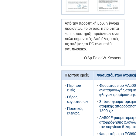
Από την προοπτική μου, η έννοια
προϊόντων, το σχέδιο, η ποιότητα
και η υποστήριξη προϊόντων είναι
πολύ σημαντικές. Από όλες αυτές
τις απόψεις το PG είναι πολύ
εντυπωσιακό.
—— Ο Δρ Peter W. Kesners
Περίπου εμείς
Φασματόμετρο ατομικ
Περίπου
Φασματόμετρο AA500F
εμείς
αναπαραγωγής ατομι
φλογών τροφίμων μήκ
Γύρος
εργοστασίων
3 τύποι φασματομέτρω
ατομικής απορρόφηση
Ποιοτικός
1800 χιλ.
έλεγχος
AA500F φασματόμετρ
απορρόφησης φλογών
τον πυργίσκο 8-λαμπ
Φασματόμετρο PG990