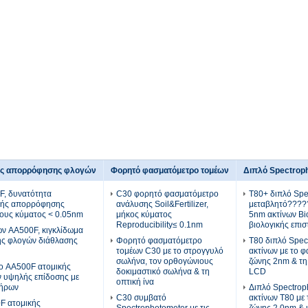
ής απορρόφησης φλογών
Φορητό φασματόμετρο τομέων
Διπλό Spectrop
, δυνατότητα
C30 φορητό φασματόμετρο
T80+ διπλό Spe
κής απορρόφησης
ανάλυσης Soil&Fertilizer,
μεταβλητό?????
ους κύματος < 0.05nm
μήκος κύματος
5nm ακτίνων Bi
Reproducibility≤ 0.1nm
βιολογικής επι
ν AA500F, κιγκλίδωμα
ς φλογών διάθλασης
Φορητό φασματόμετρο
T80 διπλό Spec
τομέων C30 με το στρογγυλό
ακτίνων με το 
σωλήνα, τον ορθογώνιους
ζώνης 2nm & τη
ο AA500F ατομικής
δοκιμαστικό σωλήνα & τη
LCD
 υψηλής επίδοσης με
οπτική ίνα
τήρων
Διπλό Spectrop
C30 συμβατό
ακτίνων T80 με
F ατομικής