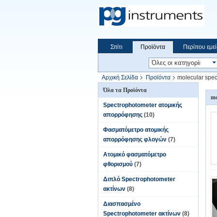
Σπίτι
Προϊόντα
Περίπου εμεί
Αρχική Σελίδα
Προϊόντα
molecular spe
Όλα τα Προϊόντα
mo
Spectrophotometer ατομικής
απορρόφησης
(10)
Φασματόμετρο ατομικής
απορρόφησης φλογών
(7)
Ατομικό φασματόμετρο
φθορισμού
(7)
Διπλό Spectrophotometer
ακτίνων
(8)
Διασπασμένο
Spectrophotometer ακτίνων
(8)