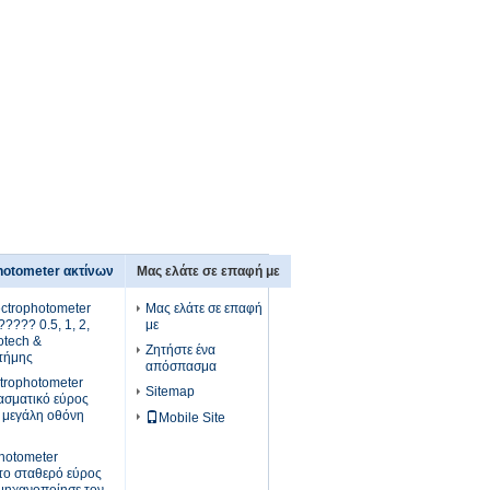
hotometer ακτίνων
Μας ελάτε σε επαφή με
ctrophotometer
Μας ελάτε σε επαφή
???? 0.5, 1, 2,
με
otech &
Ζητήστε ένα
στήμης
απόσπασμα
trophotometer
Sitemap
φασματικό εύρος
 μεγάλη οθόνη
Mobile Site
hotometer
 το σταθερό εύρος